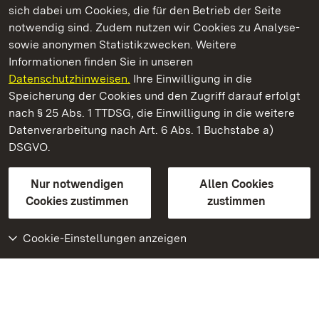
sich dabei um Cookies, die für den Betrieb der Seite
notwendig sind. Zudem nutzen wir Cookies zu Analyse-
sowie anonymen Statistikzwecken. Weitere
Informationen finden Sie in unseren
Datenschutzhinweisen.
Ihre Einwilligung in die
Schloss und Schlossgarten Schwetzingen
Speicherung der Cookies und den Zugriff darauf erfolgt
nach § 25 Abs. 1 TTDSG, die Einwilligung in die weitere
Staatliche Schlösser und Gärten Baden-Württemberg
Datenverarbeitung nach Art. 6 Abs. 1 Buchstabe a)
DSGVO.
Kontakt
FAQ
Impressum
Datenschutz
Gebärdensprache
Leichte Sprache
Erklärung zur Barrierefreiheit
Nur notwendigen
Allen Cookies
BITV-konform (geprüfte Seiten)
Cookies zustimmen
zustimmen
Cookie-Einstellungen anzeigen
Weiteres
Portal
Monumente
Besuchen Sie uns auf
Facebook
Besuchen Sie uns auf