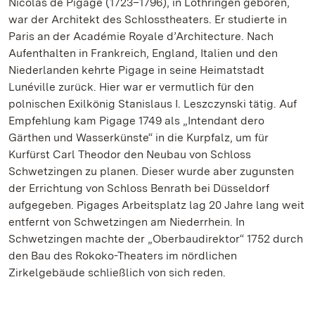
Nicolas de Pigage (1723–1796), in Lothringen geboren,
war der Architekt des Schlosstheaters. Er studierte in
Paris an der Académie Royale d’Architecture. Nach
Aufenthalten in Frankreich, England, Italien und den
Niederlanden kehrte Pigage in seine Heimatstadt
Lunéville zurück. Hier war er vermutlich für den
polnischen Exilkönig Stanislaus I. Leszczynski tätig. Auf
Empfehlung kam Pigage 1749 als „Intendant dero
Gärthen und Wasserkünste“ in die Kurpfalz, um für
Kurfürst Carl Theodor den Neubau von Schloss
Schwetzingen zu planen. Dieser wurde aber zugunsten
der Errichtung von Schloss Benrath bei Düsseldorf
aufgegeben. Pigages Arbeitsplatz lag 20 Jahre lang weit
entfernt von Schwetzingen am Niederrhein. In
Schwetzingen machte der „Oberbaudirektor“ 1752 durch
den Bau des Rokoko-Theaters im nördlichen
Zirkelgebäude schließlich von sich reden.