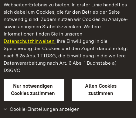
Webseiten-Erlebnis zu bieten. In erster Linie handelt es
Kommen. Staunen. Genießen.
sich dabei um Cookies, die für den Betrieb der Seite
notwendig sind. Zudem nutzen wir Cookies zu Analyse-
sowie anonymen Statistikzwecken. Weitere
Informationen finden Sie in unseren
Datenschutzhinweisen.
Ihre Einwilligung in die
Schloss und Schlossgarten Schwetzingen
Speicherung der Cookies und den Zugriff darauf erfolgt
nach § 25 Abs. 1 TTDSG, die Einwilligung in die weitere
Staatliche Schlösser und Gärten Baden-Württemberg
Datenverarbeitung nach Art. 6 Abs. 1 Buchstabe a)
DSGVO.
Kontakt
FAQ
Impressum
Datenschutz
Gebärdensprache
Leichte Sprache
Erklärung zur Barrierefreiheit
Nur notwendigen
Allen Cookies
BITV-konform (geprüfte Seiten)
Cookies zustimmen
zustimmen
Cookie-Einstellungen anzeigen
Weiteres
Portal
Monumente
Besuchen Sie uns auf