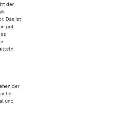
tt der
zyk
r. Das ist
on gut
des
ne
itteln.
tehen der
oster
al und