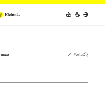
Kleinode
resse
Portal