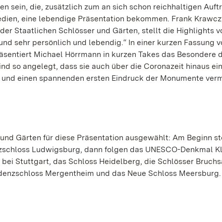
ein, die, zusätzlich zum an sich schon reichhaltigen Auftri
Medien, eine lebendige Präsentation bekommen. Frank Krawc
er Staatlichen Schlösser und Gärten, stellt die Highlights vo
nd sehr persönlich und lebendig.“ In einer kurzen Fassung v
räsentiert Michael Hörrmann in kurzen Takes das Besondere 
nd so angelegt, dass sie auch über die Coronazeit hinaus ei
n und einen spannenden ersten Eindruck der Monumente verm
und Gärten für diese Präsentation ausgewählt: Am Beginn s
zschloss Ludwigsburg, dann folgen das UNESCO-Denkmal Kl
ei Stuttgart, das Schloss Heidelberg, die Schlösser Bruchs
idenzschloss Mergentheim und das Neue Schloss Meersburg.