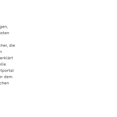
gen,
ästen
her, die
n
erklärt
elle
tportal
ter dem
ichen