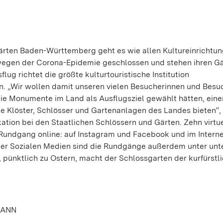
rten Baden-Württemberg geht es wie allen Kultureinrichtun
l wegen der Corona-Epidemie geschlossen und stehen ihren G
lug richtet die größte kulturtouristische Institution
. „Wir wollen damit unseren vielen Besucherinnen und Besuc
die Monumente im Land als Ausflugsziel gewählt hätten, eine
ie Klöster, Schlösser und Gartenanlagen des Landes bieten“, 
tion bei den Staatlichen Schlössern und Gärten. Zehn virtu
Rundgang online: auf Instagram und Facebook und im Interne
 der Sozialen Medien sind die Rundgänge außerdem unter un
 pünktlich zu Ostern, macht der Schlossgarten der kurfürstl
MANN