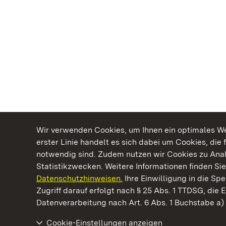
Wir verwenden Cookies, um Ihnen ein optimales Web
erster Linie handelt es sich dabei um Cookies, die 
notwendig sind. Zudem nutzen wir Cookies zu Ana
Statistikzwecken. Weitere Informationen finden Sie
Datenschutzhinweisen.
Ihre Einwilligung in die S
Kommen. Staunen. Genießen.
Zugriff darauf erfolgt nach § 25 Abs. 1 TTDSG, die E
Datenverarbeitung nach Art. 6 Abs. 1 Buchstabe a
Cookie-Einstellungen anzeigen