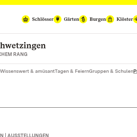
Schlösser
Gärten
Burgen
Klöster
chwetzingen
SCHEM RANG
Wissenswert & amüsant
Tagen & Feiern
Gruppen & Schulen
P
N | AUSSTELLUNGEN