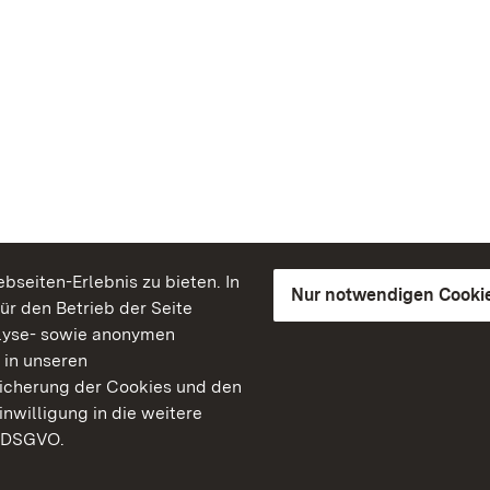
seiten-Erlebnis zu bieten. In
Nur notwendigen Cooki
für den Betrieb der Seite
lyse- sowie anonymen
 in unseren
peicherung der Cookies und den
inwilligung in die weitere
) DSGVO.
Staatliche Schlösser un