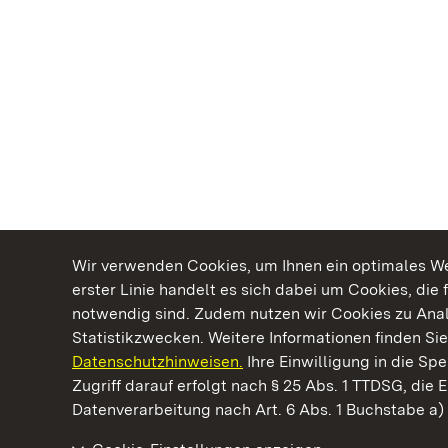
Wir verwenden Cookies, um Ihnen ein optimales Web
erster Linie handelt es sich dabei um Cookies, die 
notwendig sind. Zudem nutzen wir Cookies zu Ana
Statistikzwecken. Weitere Informationen finden Sie
Datenschutzhinweisen.
Ihre Einwilligung in die S
Kommen. Staunen. Genießen.
Zugriff darauf erfolgt nach § 25 Abs. 1 TTDSG, die E
Datenverarbeitung nach Art. 6 Abs. 1 Buchstabe a