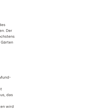
des
en. Der
öchstens
d Gärten
 Mund-
st
us, das
ten wird