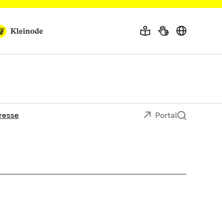
Kleinode
resse
Portal