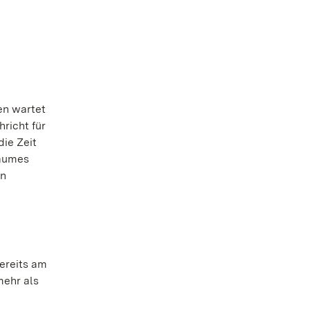
en wartet
richt für
ie Zeit
raumes
en
ereits am
mehr als