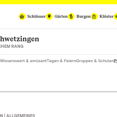
Schlösser
Gärten
Burgen
Klöster
chwetzingen
SCHEM RANG
Wissenswert & amüsant
Tagen & Feiern
Gruppen & Schulen
P
 | ALLGEMEINES