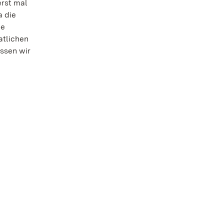
rst mal
a die
ne
atlichen
ssen wir