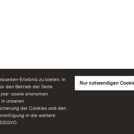
seiten-Erlebnis zu bieten. In
Nur notwendigen Cooki
für den Betrieb der Seite
lyse- sowie anonymen
 in unseren
peicherung der Cookies und den
inwilligung in die weitere
) DSGVO.
Staatliche Schlösser un