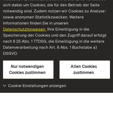
Kommen. Staunen. Genießen.
sich dabei um Cookies, die für den Betrieb der Seite
notwendig sind. Zudem nutzen wir Cookies zu Analyse-
sowie anonymen Statistikzwecken. Weitere
Informationen finden Sie in unseren
Datenschutzhinweisen.
Ihre Einwilligung in die
Schloss und Schlossgarten Schwetzingen
Speicherung der Cookies und den Zugriff darauf erfolgt
nach § 25 Abs. 1 TTDSG, die Einwilligung in die weitere
Staatliche Schlösser und Gärten Baden-Württemberg
Datenverarbeitung nach Art. 6 Abs. 1 Buchstabe a)
DSGVO.
Kontakt
FAQ
Impressum
Datenschutz
Gebärdensprache
Leichte Sprache
Erklärung zur Barrierefreiheit
Nur notwendigen
Allen Cookies
BITV-konform (geprüfte Seiten)
Cookies zustimmen
zustimmen
Cookie-Einstellungen anzeigen
Weiteres
Portal
Monumente
Besuchen Sie uns auf
Facebook