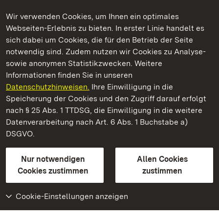
Wir verwenden Cookies, um Ihnen ein optimales
Webseiten-Erlebnis zu bieten. In erster Linie handelt es
Kommen. Staunen. Genießen.
sich dabei um Cookies, die für den Betrieb der Seite
notwendig sind. Zudem nutzen wir Cookies zu Analyse-
sowie anonymen Statistikzwecken. Weitere
Informationen finden Sie in unseren
Datenschutzhinweisen.
Ihre Einwilligung in die
Schloss und Schlossgarten Schwetzingen
Speicherung der Cookies und den Zugriff darauf erfolgt
nach § 25 Abs. 1 TTDSG, die Einwilligung in die weitere
Staatliche Schlösser und Gärten Baden-Württemberg
Datenverarbeitung nach Art. 6 Abs. 1 Buchstabe a)
DSGVO.
Kontakt
FAQ
Impressum
Datenschutz
Gebärdensprache
Leichte Sprache
Erklärung zur Barrierefreiheit
Nur notwendigen
Allen Cookies
BITV-konform (geprüfte Seiten)
Cookies zustimmen
zustimmen
Cookie-Einstellungen anzeigen
Weiteres
Portal
Monumente