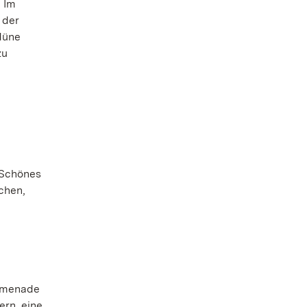
. Im
 der
düne
zu
 Schönes
chen,
romenade
ern, eine