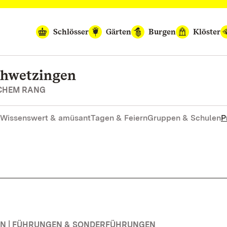
Schlösser
Gärten
Burgen
Klöster
chwetzingen
SCHEM RANG
Wissenswert & amüsant
Tagen & Feiern
Gruppen & Schulen
P
N | FÜHRUNGEN & SONDERFÜHRUNGEN