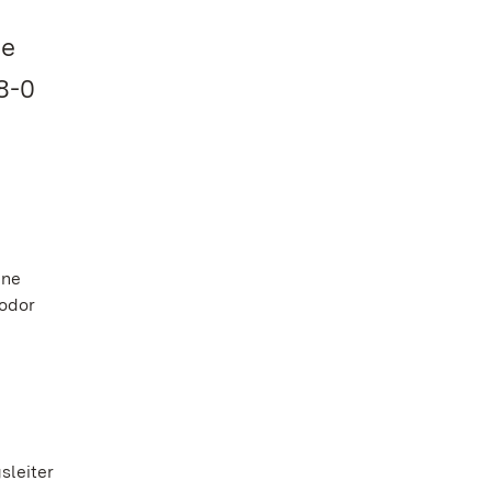
ie
8-0
ine
eodor
sleiter