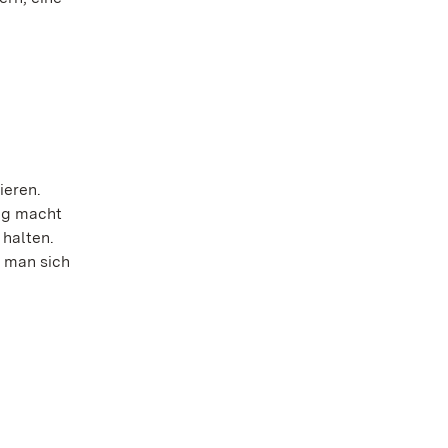
ieren.
ng macht
 halten.
e man sich