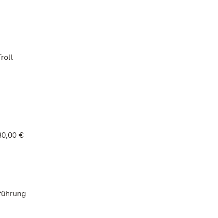
roll
30,00 €
führung