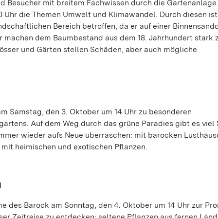
und Besucher mit breitem Fachwissen durch die Gartenanlage
0 Uhr die Themen Umwelt und Klimawandel. Durch diesen ist
dschaftlichen Bereich betroffen, da er auf einer Binnensand
r machen dem Baumbestand aus dem 18. Jahrhundert stark 
lösser und Gärten stellen Schäden, aber auch mögliche
 am Samstag, den 3. Oktober um 14 Uhr zu besonderen
gartens. Auf dem Weg durch das grüne Paradies gibt es viel
immer wieder aufs Neue überraschen: mit barocken Lusthäus
mit heimischen und exotischen Pflanzen.
N
Dame des Barock am Sonntag, den 4. Oktober um 14 Uhr zur P
eser Zeitreise zu entdecken: seltene Pflanzen aus fernen Länd