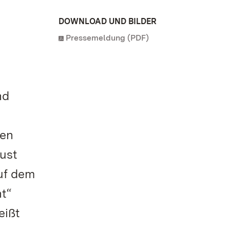
DOWNLOAD UND BILDER
Pressemeldung (PDF)
nd
gen
ust
uf dem
t“
eißt