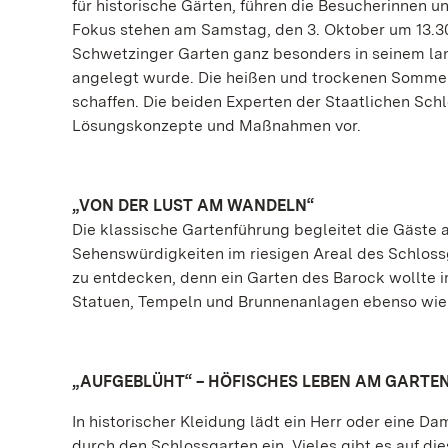
für historische Gärten, führen die Besucherinnen 
Fokus stehen am Samstag, den 3. Oktober um 13.3
Schwetzinger Garten ganz besonders in seinem lan
angelegt wurde. Die heißen und trockenen Somme
schaffen. Die beiden Experten der Staatlichen Sch
Lösungskonzepte und Maßnahmen vor.
„VON DER LUST AM WANDELN“
Die klassische Gartenführung begleitet die Gäste
Sehenswürdigkeiten im riesigen Areal des Schloss
zu entdecken, denn ein Garten des Barock wollte 
Statuen, Tempeln und Brunnenanlagen ebenso wie 
„AUFGEBLÜHT“ – HÖFISCHES LEBEN AM GARTE
In historischer Kleidung lädt ein Herr oder eine 
durch den Schlossgarten ein. Vieles gibt es auf di