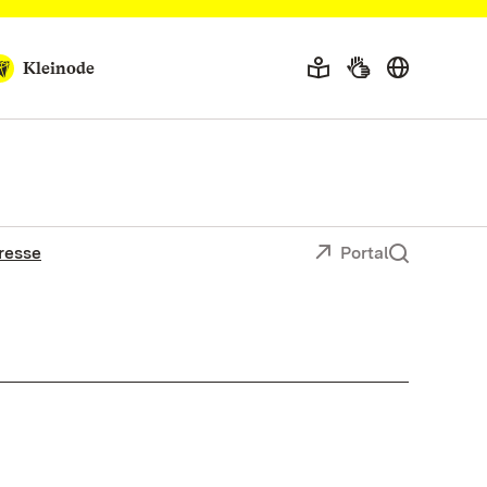
Kleinode
resse
Portal