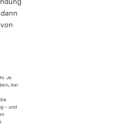
sendung
– dann
 von
hr. Je
eln, bei
die
ng ‒ und
en
s