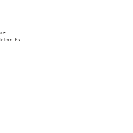
se-
etern. Es