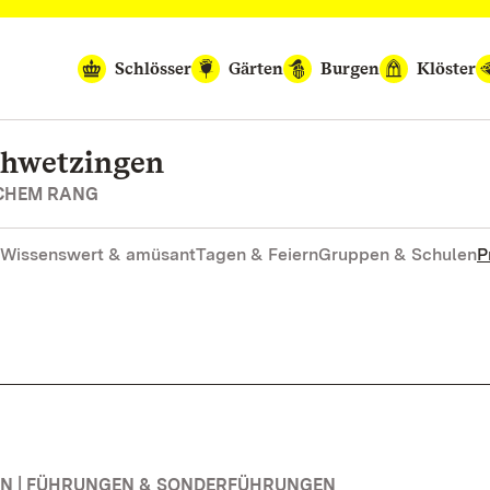
Schlösser
Gärten
Burgen
Klöster
chwetzingen
SCHEM RANG
Wissenswert & amüsant
Tagen & Feiern
Gruppen & Schulen
P
N | FÜHRUNGEN & SONDERFÜHRUNGEN