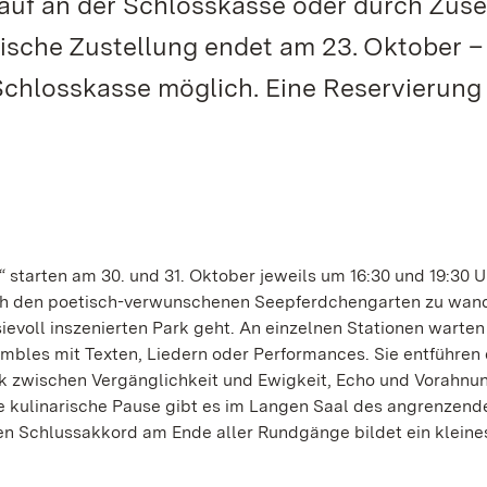
rkauf an der Schlosskasse oder durch Zu
alische Zustellung endet am 23. Oktober 
 Schlosskasse möglich. Eine Reservierung
starten am 30. und 31. Oktober jeweils um 16:30 und 19:30 U
ch den poetisch-verwunschenen Seepferdchengarten zu wand
evoll inszenierten Park geht. An einzelnen Stationen warten
mbles mit Texten, Liedern oder Performances. Sie entführen 
k zwischen Vergänglichkeit und Ewigkeit, Echo und Vorahnu
e kulinarische Pause gibt es im Langen Saal des angrenzend
en Schlussakkord am Ende aller Rundgänge bildet ein kleine