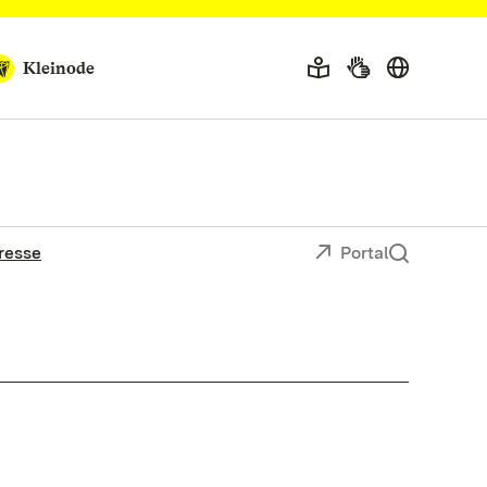
Kleinode
resse
Portal