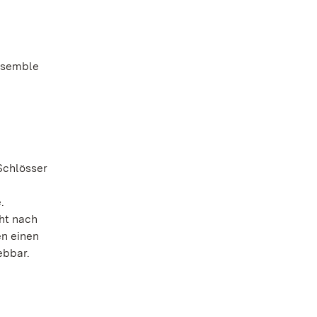
nsemble
Schlösser
n
.
cht nach
en einen
ebbar.