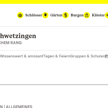
Schlösser
Gärten
Burgen
Klöster
chwetzingen
SCHEM RANG
Wissenswert & amüsant
Tagen & Feiern
Gruppen & Schulen
P
 | ALLGEMEINES