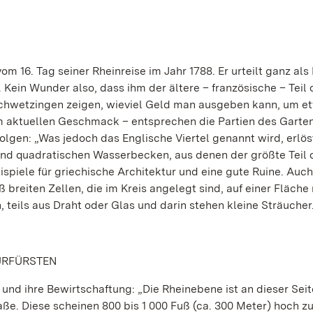
m 16. Tag seiner Rheinreise im Jahr 1788. Er urteilt ganz als
g. Kein Wunder also, dass ihm der ältere – französische – Teil
 Schwetzingen zeigen, wieviel Geld man ausgeben kann, um e
 aktuellen Geschmack – entsprechen die Partien des Garten
lgen: „Was jedoch das Englische Viertel genannt wird, erlös
d quadratischen Wasserbecken, aus denen der größte Teil 
ispiele für griechische Architektur und eine gute Ruine. Auc
 breiten Zellen, die im Kreis angelegt sind, auf einer Fläche
 teils aus Draht oder Glas und darin stehen kleine Sträucher
URFÜRSTEN
und ihre Bewirtschaftung: „Die Rheinebene ist an dieser Seit
ße. Diese scheinen 800 bis 1 000 Fuß (ca. 300 Meter) hoch zu