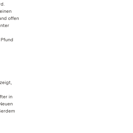
rd.
meinen
and offen
inter
 Pfund
zeigt,
ter in
 Neuen
ußerdem