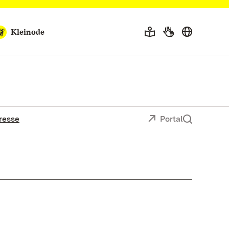
Kleinode
resse
Portal