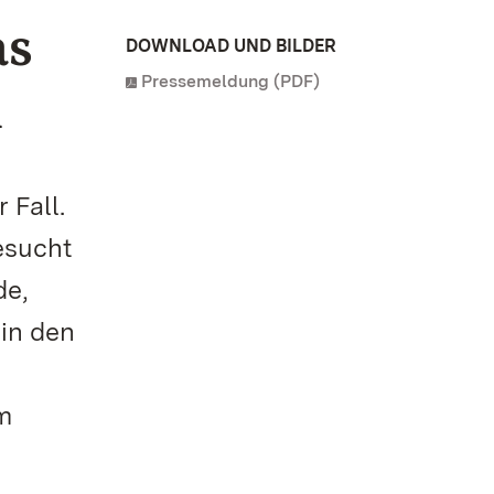
as
DOWNLOAD UND BILDER
Pressemeldung (PDF)
n
 Fall.
esucht
de,
in den
m