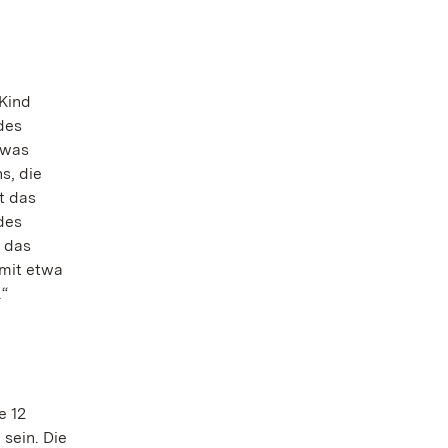
 Kind
 des
twas
s, die
t das
des
h das
 mit etwa
.“
e 12
 sein. Die