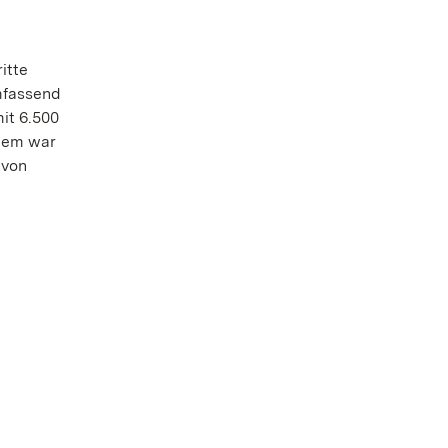
itte
mfassend
mit 6.500
rdem war
 von