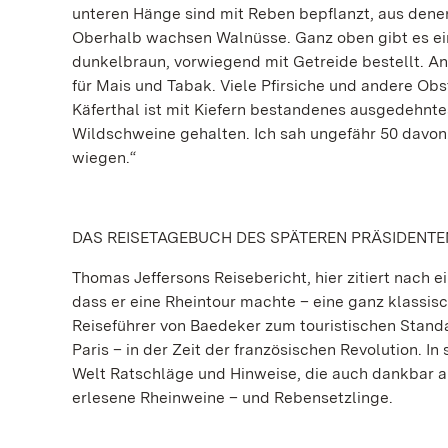
unteren Hänge sind mit Reben bepflanzt, aus dene
Oberhalb wachsen Walnüsse. Ganz oben gibt es eini
dunkelbraun, vorwiegend mit Getreide bestellt. An 
für Mais und Tabak. Viele Pfirsiche und andere O
Käferthal ist mit Kiefern bestandenes ausgedehnte
Wildschweine gehalten. Ich sah ungefähr 50 davon
wiegen.“
DAS REISETAGEBUCH DES SPÄTEREN PRÄSIDENTE
Thomas Jeffersons Reisebericht, hier zitiert nach e
dass er eine Rheintour machte – eine ganz klassis
Reiseführer von Baedeker zum touristischen Standa
Paris – in der Zeit der französischen Revolution. I
Welt Ratschläge und Hinweise, die auch dankbar
erlesene Rheinweine – und Rebensetzlinge.