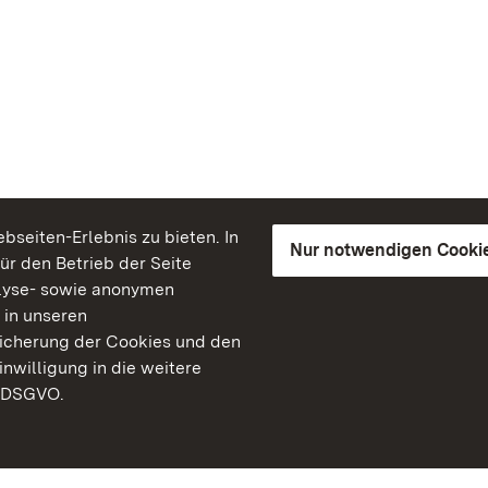
seiten-Erlebnis zu bieten. In
Nur notwendigen Cooki
für den Betrieb der Seite
lyse- sowie anonymen
 in unseren
peicherung der Cookies und den
inwilligung in die weitere
) DSGVO.
Staatliche Schlösser un
Baden-Württemberg
Kontakt