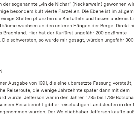
n der sogenannte „vin de Nichar“ (Neckarwein) gewonnen wi
ge besonders kultivierte Parzellen. Die Ebene ist im allge
einige Stellen pflanzten sie Kartoffeln und lassen anderes L
bstbäume wachsen an den unteren Hängen der Berge. Direkt h
s Brachland. Hier hat der Kurfürst ungefähr 200 gezähmte
. Die schwersten, so wurde mir gesagt, würden ungefähr 300
N
iner Ausgabe von 1991, die eine übersetzte Fassung vorstellt, 
che Reiseroute, die wenige Jahrzehnte später dann mit dem
rd wurde. Jefferson war in den Jahren 1785 bis 1789 Botschaf
n seinem Reisebericht gibt er reiselustigen Landsleuten in der
 angenommen wurden. Der Weinliebhaber Jefferson kaufte a