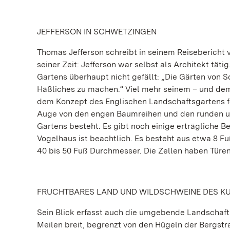
JEFFERSON IN SCHWETZINGEN
Thomas Jefferson schreibt in seinem Reisebericht vo
seiner Zeit: Jefferson war selbst als Architekt täti
Gartens überhaupt nicht gefällt: „Die Gärten von
Häßliches zu machen.“ Viel mehr seinem – und dem
dem Konzept des Englischen Landschaftsgartens fo
Auge von den engen Baumreihen und den runden un
Gartens besteht. Es gibt noch einige erträgliche Be
Vogelhaus ist beachtlich. Es besteht aus etwa 8 Fuß
40 bis 50 Fuß Durchmesser. Die Zellen haben Türen,
FRUCHTBARES LAND UND WILDSCHWEINE DES K
Sein Blick erfasst auch die umgebende Landschaft 
Meilen breit, begrenzt von den Hügeln der Bergstra