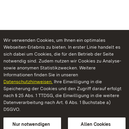
Wir verwenden Cookies, um Ihnen ein optimales
Webseiten-Erlebnis zu bieten. In erster Linie handelt es
Kommen. Staunen. Genießen.
sich dabei um Cookies, die für den Betrieb der Seite
notwendig sind. Zudem nutzen wir Cookies zu Analyse-
sowie anonymen Statistikzwecken. Weitere
Informationen finden Sie in unseren
Datenschutzhinweisen.
Ihre Einwilligung in die
Schloss und Schlossgarten Schwetzingen
Speicherung der Cookies und den Zugriff darauf erfolgt
nach § 25 Abs. 1 TTDSG, die Einwilligung in die weitere
Staatliche Schlösser und Gärten Baden-Württemberg
Datenverarbeitung nach Art. 6 Abs. 1 Buchstabe a)
DSGVO.
Kontakt
FAQ
Impressum
Datenschutz
Gebärdensprache
Leichte Sprache
Erklärung zur Barrierefreiheit
Nur notwendigen
Allen Cookies