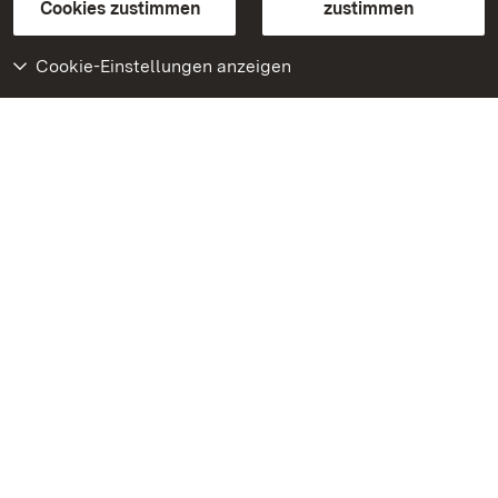
BITV-konform (geprüfte Seiten)
Cookies zustimmen
zustimmen
Cookie-Einstellungen anzeigen
Weiteres
Portal
Monumente
Besuchen Sie uns auf
Facebook
Besuchen Sie uns auf
Instagram
Besuchen Sie uns auf
Youtube
Lernen Sie unsere Apps
kennen
Google Play Store
App Store für iPhone