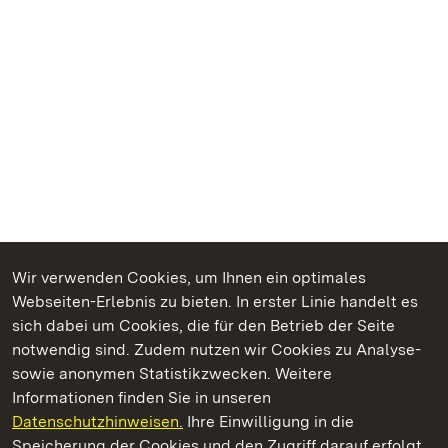
Wir verwenden Cookies, um Ihnen ein optimales
Webseiten-Erlebnis zu bieten. In erster Linie handelt es
Kommen. Staunen. Genießen.
sich dabei um Cookies, die für den Betrieb der Seite
notwendig sind. Zudem nutzen wir Cookies zu Analyse-
sowie anonymen Statistikzwecken. Weitere
Informationen finden Sie in unseren
Datenschutzhinweisen.
Ihre Einwilligung in die
Schloss und Schlossgarten Schwetzingen
Speicherung der Cookies und den Zugriff darauf erfolgt