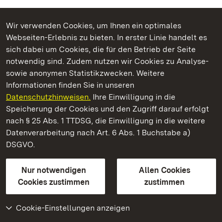
Wir verwenden Cookies, um Ihnen ein optimales
Webseiten-Erlebnis zu bieten. In erster Linie handelt es
Kommen. Staunen. Genießen.
sich dabei um Cookies, die für den Betrieb der Seite
notwendig sind. Zudem nutzen wir Cookies zu Analyse-
sowie anonymen Statistikzwecken. Weitere
Informationen finden Sie in unseren
Datenschutzhinweisen.
Ihre Einwilligung in die
Schloss und Schlossgarten Schwetzingen
Speicherung der Cookies und den Zugriff darauf erfolgt
nach § 25 Abs. 1 TTDSG, die Einwilligung in die weitere
Staatliche Schlösser und Gärten Baden-Württemberg
Datenverarbeitung nach Art. 6 Abs. 1 Buchstabe a)
DSGVO.
Kontakt
FAQ
Impressum
Datenschutz
Gebärdensprache
Leichte Sprache
Erklärung zur Barrierefreiheit
Nur notwendigen
Allen Cookies
BITV-konform (geprüfte Seiten)
Cookies zustimmen
zustimmen
Cookie-Einstellungen anzeigen
Weiteres