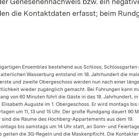
oder Genesenennachweis bzw. ein negative
en die Kontaktdaten erfasst; beim Rund
zigartigen Ensembles bestehend aus Schloss, Schlossgarten
elalterlichen Wasserburg entstand im 18. Jahrhundert die mal
 erste und zweite Obergeschoss werden nun nach einer läng
tlichkeit wieder zugänglich gemacht. Bei Führungen kann m
ng von 60 Minuten führt die Gäste in das 18. Jahrhundert, in
 Elisabeth Auguste im 1. Obergeschoss. Er wird montags bi
rtagen um 11, 13 und 15 Uhr. Der große Rundgang dauert 90 M
er sind die Räume des Hochberg-Appartements aus dem 19.
ontags bis samstags um 14 Uhr statt, an Sonn- und Feiertag
 gelten die 3G-Regeln und die Maskenpflicht. Die Kontakte