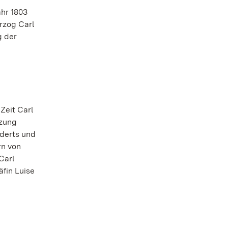
hr 1803
rzog Carl
g der
Zeit Carl
tzung
nderts und
rn von
Carl
fin Luise