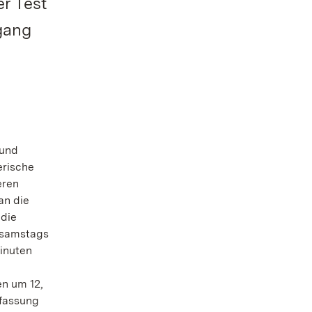
r Test
gang
 und
erische
eren
an die
 die
s samstags
inuten
en um 12,
rfassung