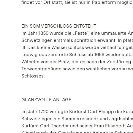
findet vor Ort statt; sie ist nur in Papierform möglic
EIN SOMMERSCHLOSS ENTSTEHT
Im Jahr 1350 wurde die „Feste“, eine ummauerte An
Schwetzingen erstmals schriftlich erwähnt. In pfä
III. Das kleine Wasserschloss wurde vielfach umgeb
Ludwig das zerstörte Schloss ab 1656 wieder aufba
Wilhelm von der Pfalz, der es nach der Zerstörung
Torwachtgebäude sowie den westlichen Vorbau wesen
Schlosses.
GLANZVOLLE ANLAGE
Im Jahr 1720 verlegte Kurfürst Carl Philipp die k
Schwetzingen als Sommerresidenz und Jagdschloss
Kurfürst Carl Theodor und seiner Frau Elisabeth 
Künstler mit der Gestaltung der Anlage in Schwetz