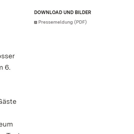
DOWNLOAD UND BILDER
Pressemeldung (PDF)
össer
 6.
Gäste
seum