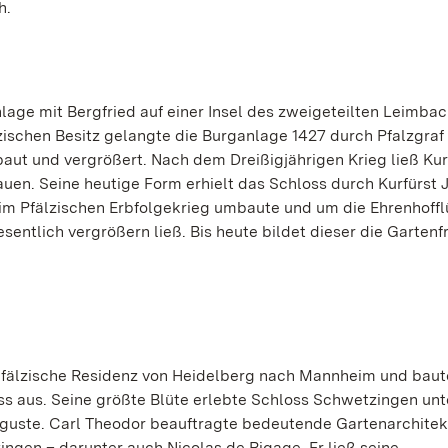
h.
lage mit Bergfried auf einer Insel des zweigeteilten Leimbac
lzischen Besitz gelangte die Burganlage 1427 durch Pfalzgra
aut und vergrößert. Nach dem Dreißigjährigen Krieg ließ Kur
uen. Seine heutige Form erhielt das Schloss durch Kurfürst
 im Pfälzischen Erbfolgekrieg umbaute und um die Ehrenhoffl
tlich vergrößern ließ. Bis heute bildet dieser die Gartenf
urpfälzische Residenz von Heidelberg nach Mannheim und baut
 aus. Seine größte Blüte erlebte Schloss Schwetzingen unt
Auguste. Carl Theodor beauftragte bedeutende Gartenarchite
ingen – darunter auch Nicolas de Pigage. Er ließ seine