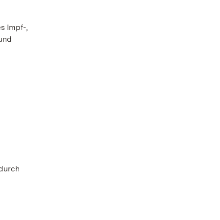
s Impf-,
 und
 durch