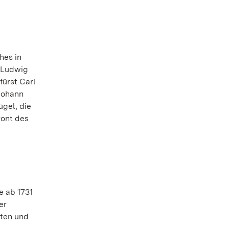
hes in
f Ludwig
fürst Carl
 Johann
ügel, die
ront des
e ab 1731
er
kten und