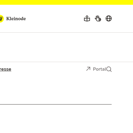
Kleinode
resse
Portal