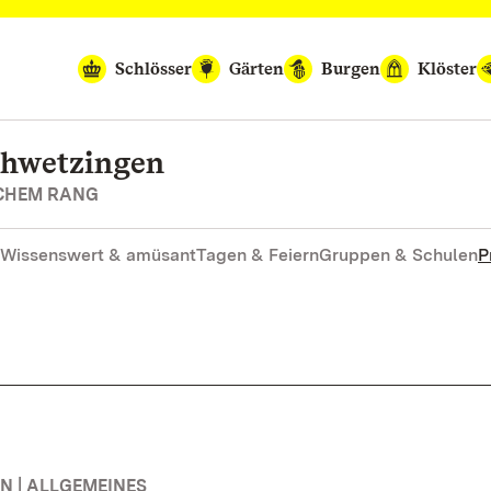
Schlösser
Gärten
Burgen
Klöster
chwetzingen
SCHEM RANG
Wissenswert & amüsant
Tagen & Feiern
Gruppen & Schulen
P
 | ALLGEMEINES