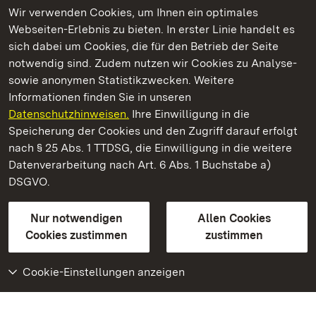
Wir verwenden Cookies, um Ihnen ein optimales
Webseiten-Erlebnis zu bieten. In erster Linie handelt es
Kommen. Staunen. Genießen.
sich dabei um Cookies, die für den Betrieb der Seite
notwendig sind. Zudem nutzen wir Cookies zu Analyse-
sowie anonymen Statistikzwecken. Weitere
Informationen finden Sie in unseren
Datenschutzhinweisen.
Ihre Einwilligung in die
Schloss und Schlossgarten Schwetzingen
Speicherung der Cookies und den Zugriff darauf erfolgt
nach § 25 Abs. 1 TTDSG, die Einwilligung in die weitere
Staatliche Schlösser und Gärten Baden-Württemberg
Datenverarbeitung nach Art. 6 Abs. 1 Buchstabe a)
DSGVO.
Kontakt
FAQ
Impressum
Datenschutz
Gebärdensprache
Leichte Sprache
Erklärung zur Barrierefreiheit
Nur notwendigen
Allen Cookies
BITV-konform (geprüfte Seiten)
Cookies zustimmen
zustimmen
Cookie-Einstellungen anzeigen
Weiteres
Portal
Monumente