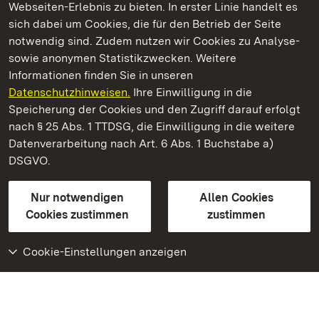
Webseiten-Erlebnis zu bieten. In erster Linie handelt es
Kommen. Staunen. Genießen.
sich dabei um Cookies, die für den Betrieb der Seite
notwendig sind. Zudem nutzen wir Cookies zu Analyse-
sowie anonymen Statistikzwecken. Weitere
Informationen finden Sie in unseren
Datenschutzhinweisen.
Ihre Einwilligung in die
Schloss und Schlossgarten Schwetzingen
Speicherung der Cookies und den Zugriff darauf erfolgt
nach § 25 Abs. 1 TTDSG, die Einwilligung in die weitere
Staatliche Schlösser und Gärten Baden-Württemberg
Datenverarbeitung nach Art. 6 Abs. 1 Buchstabe a)
DSGVO.
Kontakt
FAQ
Impressum
Datenschutz
Gebärdensprache
Leichte Sprache
Erklärung zur Barrierefreiheit
Nur notwendigen
Allen Cookies
BITV-konform (geprüfte Seiten)
Cookies zustimmen
zustimmen
Cookie-Einstellungen anzeigen
Weiteres
Portal
Monumente
Besuchen Sie uns auf
Facebook