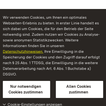
Wir verwenden Cookies, um Ihnen ein optimales
Webseiten-Erlebnis zu bieten. In erster Linie handelt es
Kommen. Staunen. Genießen.
sich dabei um Cookies, die für den Betrieb der Seite
notwendig sind. Zudem nutzen wir Cookies zu Analyse-
sowie anonymen Statistikzwecken. Weitere
Informationen finden Sie in unseren
Datenschutzhinweisen.
Ihre Einwilligung in die
Schloss und Schlossgarten Schwetzingen
Speicherung der Cookies und den Zugriff darauf erfolgt
nach § 25 Abs. 1 TTDSG, die Einwilligung in die weitere
Staatliche Schlösser und Gärten Baden-Württemberg
Datenverarbeitung nach Art. 6 Abs. 1 Buchstabe a)
DSGVO.
Kontakt
FAQ
Impressum
Datenschutz
Gebärdensprache
Leichte Sprache
Erklärung zur Barrierefreiheit
Nur notwendigen
Allen Cookies
BITV-konform (geprüfte Seiten)
Cookies zustimmen
zustimmen
Cookie-Einstellungen anzeigen
Weiteres