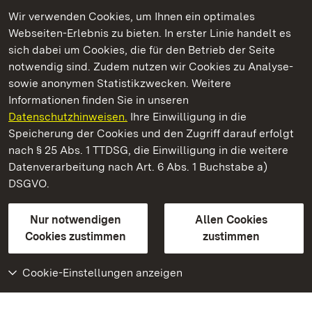
Wir verwenden Cookies, um Ihnen ein optimales
Webseiten-Erlebnis zu bieten. In erster Linie handelt es
Kommen. Staunen. Genießen.
sich dabei um Cookies, die für den Betrieb der Seite
notwendig sind. Zudem nutzen wir Cookies zu Analyse-
sowie anonymen Statistikzwecken. Weitere
Informationen finden Sie in unseren
Datenschutzhinweisen.
Ihre Einwilligung in die
Schloss und Schlossgarten Schwetzingen
Speicherung der Cookies und den Zugriff darauf erfolgt
nach § 25 Abs. 1 TTDSG, die Einwilligung in die weitere
Staatliche Schlösser und Gärten Baden-Württemberg
Datenverarbeitung nach Art. 6 Abs. 1 Buchstabe a)
DSGVO.
Kontakt
FAQ
Impressum
Datenschutz
Gebärdensprache
Leichte Sprache
Erklärung zur Barrierefreiheit
Nur notwendigen
Allen Cookies
BITV-konform (geprüfte Seiten)
Cookies zustimmen
zustimmen
Cookie-Einstellungen anzeigen
Weiteres
Portal
Monumente