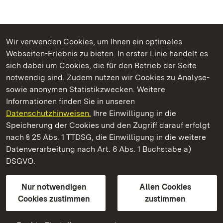
Wir verwenden Cookies, um Ihnen ein optimales
Webseiten-Erlebnis zu bieten. In erster Linie handelt es
Kommen. Staunen. Genießen.
sich dabei um Cookies, die für den Betrieb der Seite
notwendig sind. Zudem nutzen wir Cookies zu Analyse-
sowie anonymen Statistikzwecken. Weitere
Informationen finden Sie in unseren
Datenschutzhinweisen.
Ihre Einwilligung in die
Schloss und Schlossgarten Schwetzingen
Speicherung der Cookies und den Zugriff darauf erfolgt
nach § 25 Abs. 1 TTDSG, die Einwilligung in die weitere
Staatliche Schlösser und Gärten Baden-Württemberg
Datenverarbeitung nach Art. 6 Abs. 1 Buchstabe a)
DSGVO.
Kontakt
FAQ
Impressum
Datenschutz
Gebärdensprache
Leichte Sprache
Erklärung zur Barrierefreiheit
Nur notwendigen
Allen Cookies
BITV-konform (geprüfte Seiten)
Cookies zustimmen
zustimmen