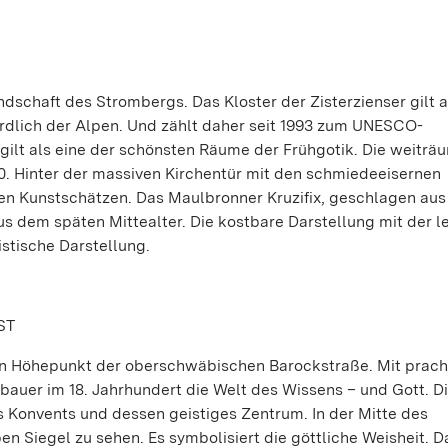
ndschaft des Strombergs. Das Kloster der Zisterzienser gilt 
ördlich der Alpen. Und zählt daher seit 1993 zum UNESCO-
 gilt als eine der schönsten Räume der Frühgotik. Die weiträ
. Hinter der massiven Kirchentür mit den schmiedeeisernen
gen Kunstschätzen. Das Maulbronner Kruzifix, geschlagen au
us dem späten Mittealter. Die kostbare Darstellung mit der 
istische Darstellung.
ST
 ein Höhepunkt der oberschwäbischen Barockstraße. Mit prach
bauer im 18. Jahrhundert die Welt des Wissens – und Gott. D
 Konvents und dessen geistiges Zentrum. In der Mitte des
n Siegel zu sehen. Es symbolisiert die göttliche Weisheit. D