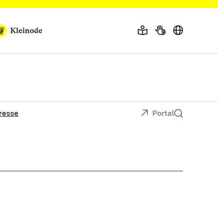
Kleinode
resse
Portal