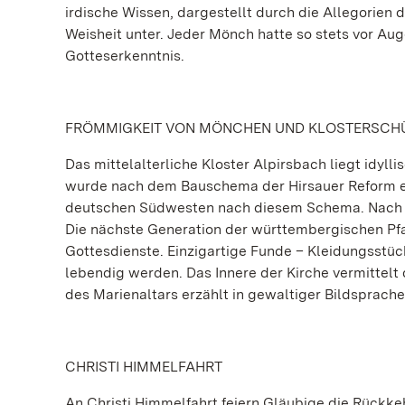
irdische Wissen, dargestellt durch die Allegorien 
Weisheit unter. Jeder Mönch hatte so stets vor Au
Gotteserkenntnis.
FRÖMMIGKEIT VON MÖNCHEN UND KLOSTERSCH
Das mittelalterliche Kloster Alpirsbach liegt idyl
wurde nach dem Bauschema der Hirsauer Reform err
deutschen Südwesten nach diesem Schema. Nach de
Die nächste Generation der württembergischen Pfar
Gottesdienste. Einzigartige Funde – Kleidungsstück
lebendig werden. Das Innere der Kirche vermittelt
des Marienaltars erzählt in gewaltiger Bildsprach
CHRISTI HIMMELFAHRT
An Christi Himmelfahrt feiern Gläubige die Rückke