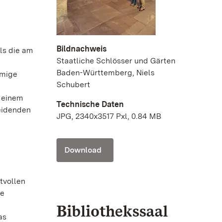
Bildnachweis
als die am
Staatliche Schlösser und Gärten
Baden-Württemberg, Niels
umige
Schubert
s einem
Technische Daten
leidenden
JPG, 2340x3517 Pxl, 0.84 MB
Download
tvollen
ie
Bibliothekssaal
as