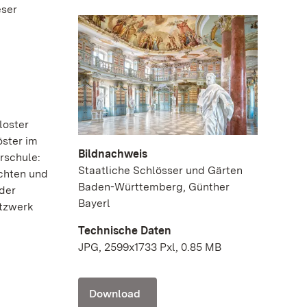
eser
loster
öster im
Bildnachweis
rschule:
Staatliche Schlösser und Gärten
achten und
Baden-Württemberg, Günther
eder
Bayerl
itzwerk
Technische Daten
JPG, 2599x1733 Pxl, 0.85 MB
Download