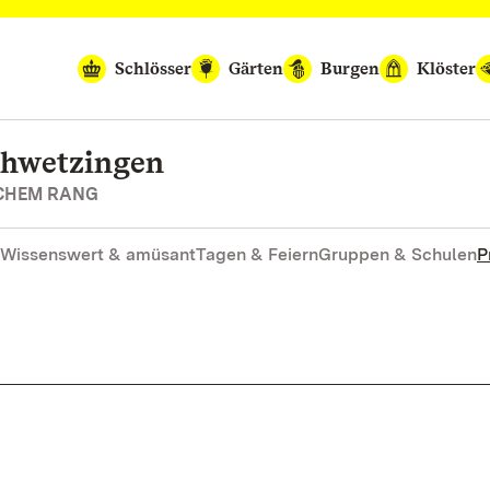
Schlösser
Gärten
Burgen
Klöster
chwetzingen
SCHEM RANG
Wissenswert & amüsant
Tagen & Feiern
Gruppen & Schulen
P