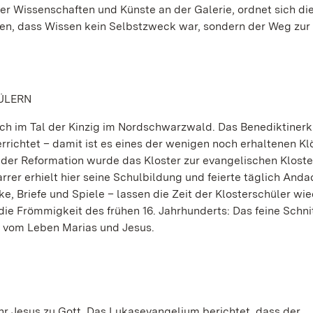
der Wissenschaften und Künste an der Galerie, ordnet sich di
gen, dass Wissen kein Selbstzweck war, sondern der Weg zur
ÜLERN
lisch im Tal der Kinzig im Nordschwarzwald. Das Benediktinerk
ichtet – damit ist es eines der wenigen noch erhaltenen Kl
r Reformation wurde das Kloster zur evangelischen Kloste
rer erhielt hier seine Schulbildung und feierte täglich And
e, Briefe und Spiele – lassen die Zeit der Klosterschüler wi
 die Frömmigkeit des frühen 16. Jahrhunderts: Das feine Schn
e vom Leben Marias und Jesus.
hr Jesus zu Gott. Das Lukasevangelium berichtet, dass der