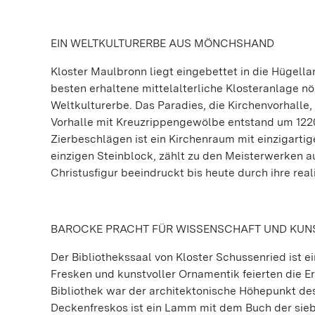
EIN WELTKULTURERBE AUS MÖNCHSHAND
Kloster Maulbronn liegt eingebettet in die Hügella
besten erhaltene mittelalterliche Klosteranlage n
Weltkulturerbe. Das Paradies, die Kirchenvorhalle,
Vorhalle mit Kreuzrippengewölbe entstand um 1220
Zierbeschlägen ist ein Kirchenraum mit einzigarti
einzigen Steinblock, zählt zu den Meisterwerken a
Christusfigur beeindruckt bis heute durch ihre real
BAROCKE PRACHT FÜR WISSENSCHAFT UND KUN
Der Bibliothekssaal von Kloster Schussenried ist
Fresken und kunstvoller Ornamentik feierten die Er
Bibliothek war der architektonische Höhepunkt des
Deckenfreskos ist ein Lamm mit dem Buch der siebe