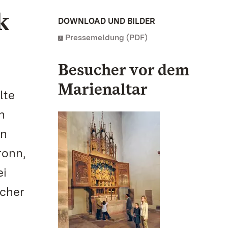
k
DOWNLOAD UND BILDER
Pressemeldung (PDF)
Besucher vor dem
Marienaltar
lte
n
an
ronn,
ei
icher