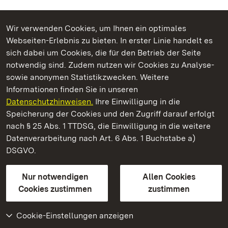
Wir verwenden Cookies, um Ihnen ein optimales
Webseiten-Erlebnis zu bieten. In erster Linie handelt es
Kommen. Staunen. Genießen.
sich dabei um Cookies, die für den Betrieb der Seite
notwendig sind. Zudem nutzen wir Cookies zu Analyse-
sowie anonymen Statistikzwecken. Weitere
Informationen finden Sie in unseren
Datenschutzhinweisen.
Ihre Einwilligung in die
Schloss und Schlossgarten Schwetzingen
Speicherung der Cookies und den Zugriff darauf erfolgt
nach § 25 Abs. 1 TTDSG, die Einwilligung in die weitere
Staatliche Schlösser und Gärten Baden-Württemberg
Datenverarbeitung nach Art. 6 Abs. 1 Buchstabe a)
DSGVO.
Kontakt
FAQ
Impressum
Datenschutz
Gebärdensprache
Leichte Sprache
Erklärung zur Barrierefreiheit
Nur notwendigen
Allen Cookies
BITV-konform (geprüfte Seiten)
Cookies zustimmen
zustimmen
Cookie-Einstellungen anzeigen
Weiteres