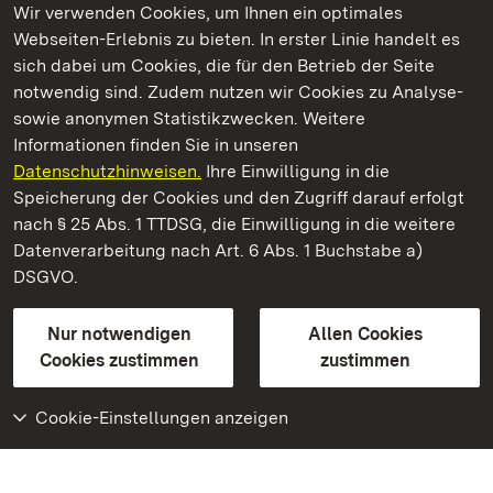
Wir verwenden Cookies, um Ihnen ein optimales
Webseiten-Erlebnis zu bieten. In erster Linie handelt es
Kommen. Staunen. Genießen.
sich dabei um Cookies, die für den Betrieb der Seite
notwendig sind. Zudem nutzen wir Cookies zu Analyse-
sowie anonymen Statistikzwecken. Weitere
Informationen finden Sie in unseren
Datenschutzhinweisen.
Ihre Einwilligung in die
Schloss und Schlossgarten Schwetzingen
Speicherung der Cookies und den Zugriff darauf erfolgt
nach § 25 Abs. 1 TTDSG, die Einwilligung in die weitere
Staatliche Schlösser und Gärten Baden-Württemberg
Datenverarbeitung nach Art. 6 Abs. 1 Buchstabe a)
DSGVO.
Kontakt
FAQ
Impressum
Datenschutz
Gebärdensprache
Leichte Sprache
Erklärung zur Barrierefreiheit
Nur notwendigen
Allen Cookies
BITV-konform (geprüfte Seiten)
Cookies zustimmen
zustimmen
Cookie-Einstellungen anzeigen
Weiteres
Portal
Monumente