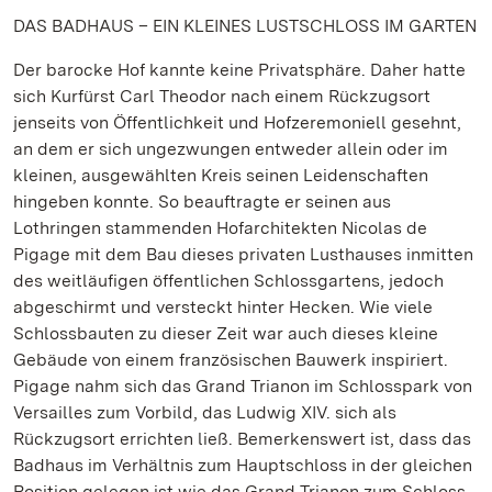
DAS BADHAUS – EIN KLEINES LUSTSCHLOSS IM GARTEN
Der barocke Hof kannte keine Privatsphäre. Daher hatte
sich Kurfürst Carl Theodor nach einem Rückzugsort
jenseits von Öffentlichkeit und Hofzeremoniell gesehnt,
an dem er sich ungezwungen entweder allein oder im
kleinen, ausgewählten Kreis seinen Leidenschaften
hingeben konnte. So beauftragte er seinen aus
Lothringen stammenden Hofarchitekten Nicolas de
Pigage mit dem Bau dieses privaten Lusthauses inmitten
des weitläufigen öffentlichen Schlossgartens, jedoch
abgeschirmt und versteckt hinter Hecken. Wie viele
Schlossbauten zu dieser Zeit war auch dieses kleine
Gebäude von einem französischen Bauwerk inspiriert.
Pigage nahm sich das Grand Trianon im Schlosspark von
Versailles zum Vorbild, das Ludwig XIV. sich als
Rückzugsort errichten ließ. Bemerkenswert ist, dass das
Badhaus im Verhältnis zum Hauptschloss in der gleichen
Position gelegen ist wie das Grand Trianon zum Schloss