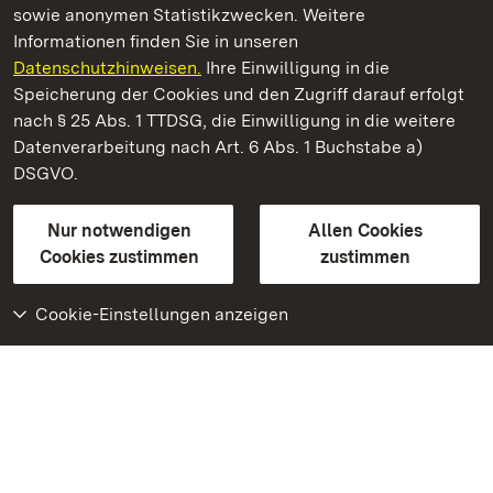
sowie anonymen Statistikzwecken. Weitere
Informationen finden Sie in unseren
Datenschutzhinweisen.
Ihre Einwilligung in die
Schloss und Schlossgarten Schwetzingen
Speicherung der Cookies und den Zugriff darauf erfolgt
nach § 25 Abs. 1 TTDSG, die Einwilligung in die weitere
Staatliche Schlösser und Gärten Baden-Württemberg
Datenverarbeitung nach Art. 6 Abs. 1 Buchstabe a)
DSGVO.
Kontakt
FAQ
Impressum
Datenschutz
Gebärdensprache
Leichte Sprache
Erklärung zur Barrierefreiheit
Nur notwendigen
Allen Cookies
BITV-konform (geprüfte Seiten)
Cookies zustimmen
zustimmen
Cookie-Einstellungen anzeigen
Weiteres
Portal
Monumente
Besuchen Sie uns auf
Facebook
Besuchen Sie uns auf
Instagram
Besuchen Sie uns auf