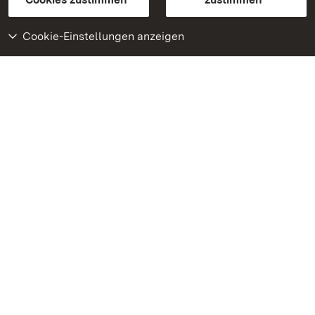
Cookie-Einstellungen anzeigen
Weiteres
Portal
Monumente
Besuchen Sie uns auf
Facebook
Besuchen Sie uns auf
Instagram
Besuchen Sie uns auf
Youtube
Lernen Sie unsere Apps
kennen
Google Play Store
App Store für iPhone