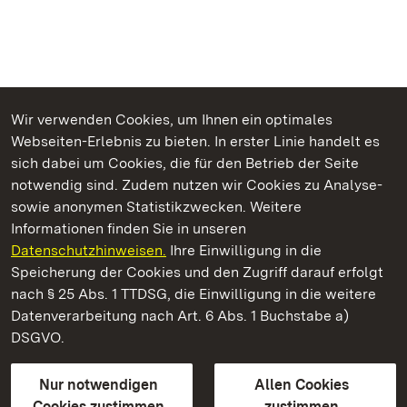
Wir verwenden Cookies, um Ihnen ein optimales
Webseiten-Erlebnis zu bieten. In erster Linie handelt es
Kommen. Staunen. Genießen.
sich dabei um Cookies, die für den Betrieb der Seite
notwendig sind. Zudem nutzen wir Cookies zu Analyse-
sowie anonymen Statistikzwecken. Weitere
Informationen finden Sie in unseren
Datenschutzhinweisen.
Ihre Einwilligung in die
Schloss und Schlossgarten Schwetzingen
Speicherung der Cookies und den Zugriff darauf erfolgt
nach § 25 Abs. 1 TTDSG, die Einwilligung in die weitere
Staatliche Schlösser und Gärten Baden-Württemberg
Datenverarbeitung nach Art. 6 Abs. 1 Buchstabe a)
DSGVO.
Kontakt
FAQ
Impressum
Datenschutz
Gebärdensprache
Leichte Sprache
Erklärung zur Barrierefreiheit
Nur notwendigen
Allen Cookies
BITV-konform (geprüfte Seiten)
Cookies zustimmen
zustimmen