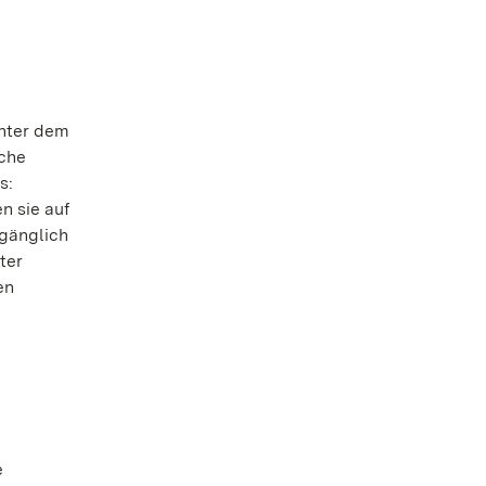
Unter dem
sche
s:
n sie auf
ugänglich
ter
en
e