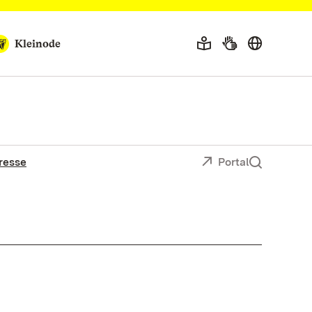
Kleinode
resse
Portal