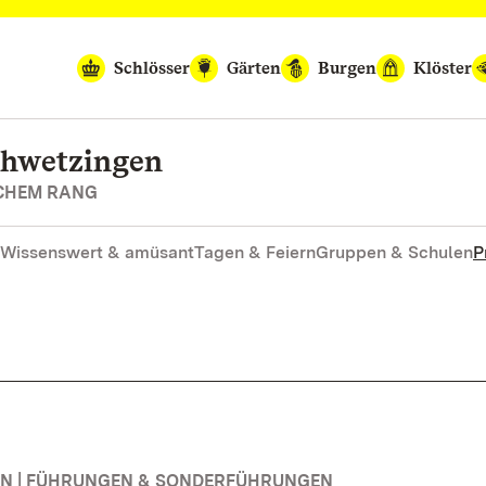
Schlösser
Gärten
Burgen
Klöster
chwetzingen
SCHEM RANG
Wissenswert & amüsant
Tagen & Feiern
Gruppen & Schulen
P
N | FÜHRUNGEN & SONDERFÜHRUNGEN