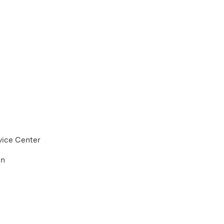
vice Center
en