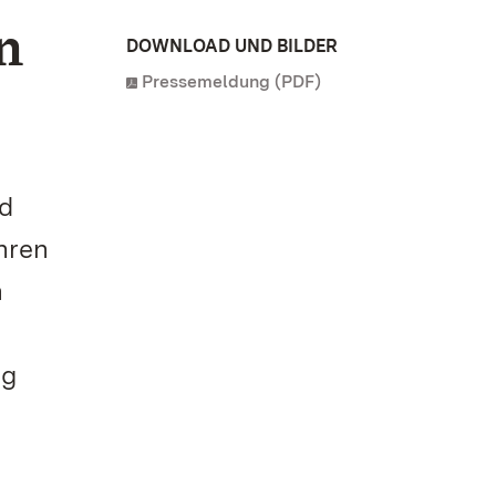
n
DOWNLOAD UND BILDER
Pressemeldung (PDF)
nd
hren
h
ng