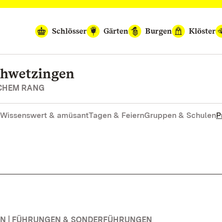
Schlösser
Gärten
Burgen
Klöster
chwetzingen
SCHEM RANG
Wissenswert & amüsant
Tagen & Feiern
Gruppen & Schulen
P
N | FÜHRUNGEN & SONDERFÜHRUNGEN