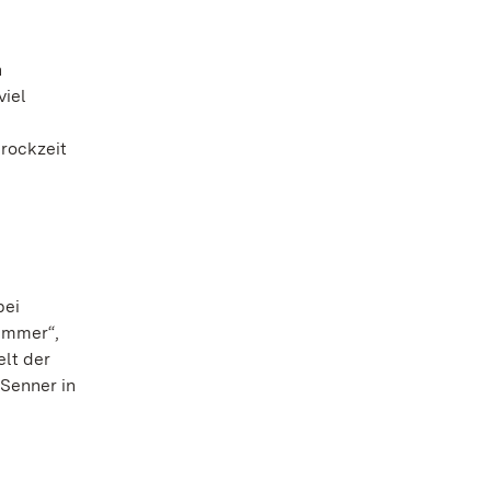
n
viel
rockzeit
bei
Zimmer“,
lt der
Senner in