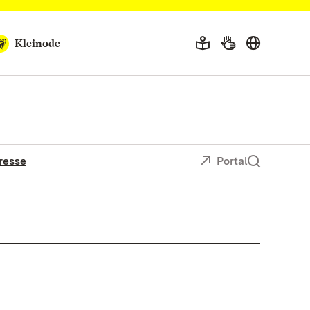
Kleinode
resse
Portal