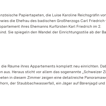
anzösische Papiertapeten, die Luise Karoline Reichsgräfin vo
wies die Ehefrau des badischen Großherzogs Carl Friedrich 
partement ihres Ehemanns Kurfürsten Karl Friedrich im 2.
nd. Sie spiegeln den Wandel der Einrichtungsstile ab der Ba
4 die Räume ihres Appartements komplett neu einrichten. Da
en aus. Heraus sticht vor allem das sogenannte „Schweizer 
peten in diesem Zimmer zeigen eine detailreiche Panoramawe
horn, der Staubbachwasserfall, ein Jäger auf Bärenjagd und 