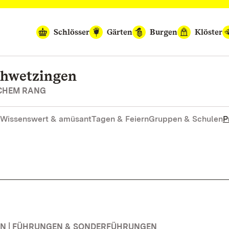
Schlösser
Gärten
Burgen
Klöster
chwetzingen
SCHEM RANG
Wissenswert & amüsant
Tagen & Feiern
Gruppen & Schulen
P
N | FÜHRUNGEN & SONDERFÜHRUNGEN