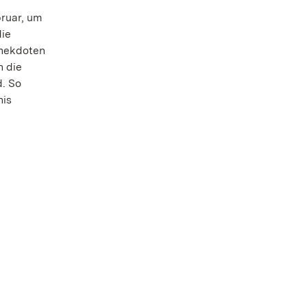
bruar, um
die
Anekdoten
h die
. So
nis