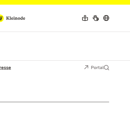
Kleinode
resse
Portal