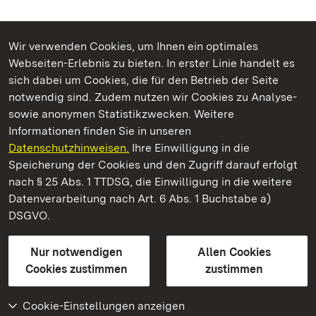
Wir verwenden Cookies, um Ihnen ein optimales
Webseiten-Erlebnis zu bieten. In erster Linie handelt es
Kommen. Staunen. Genießen.
sich dabei um Cookies, die für den Betrieb der Seite
notwendig sind. Zudem nutzen wir Cookies zu Analyse-
sowie anonymen Statistikzwecken. Weitere
Informationen finden Sie in unseren
Datenschutzhinweisen.
Ihre Einwilligung in die
Schloss und Schlossgarten Schwetzingen
Speicherung der Cookies und den Zugriff darauf erfolgt
nach § 25 Abs. 1 TTDSG, die Einwilligung in die weitere
Staatliche Schlösser und Gärten Baden-Württemberg
Datenverarbeitung nach Art. 6 Abs. 1 Buchstabe a)
DSGVO.
Kontakt
FAQ
Impressum
Datenschutz
Gebärdensprache
Leichte Sprache
Erklärung zur Barrierefreiheit
Nur notwendigen
Allen Cookies
BITV-konform (geprüfte Seiten)
Cookies zustimmen
zustimmen
Cookie-Einstellungen anzeigen
Weiteres