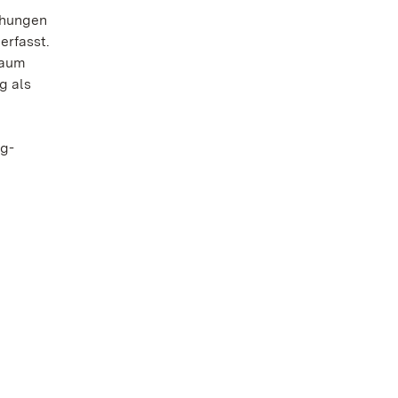
ehungen
erfasst.
raum
g als
ig-