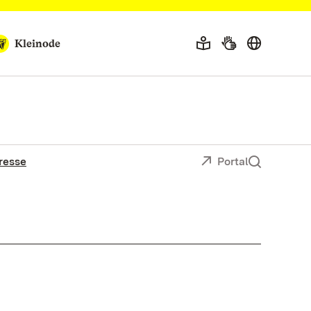
Kleinode
resse
Portal