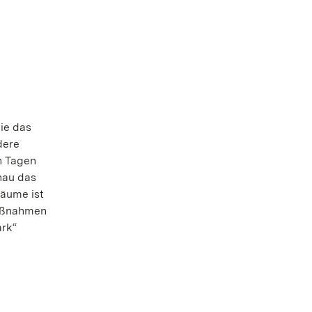
ie das
dere
n Tagen
nau das
äume ist
Maßnahmen
ark“