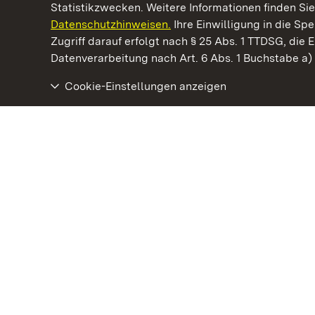
Statistikzwecken. Weitere Informationen finden Sie
Datenschutzhinweisen.
Ihre Einwilligung in die S
Kommen. Staunen. Genießen.
Zugriff darauf erfolgt nach § 25 Abs. 1 TTDSG, die E
Datenverarbeitung nach Art. 6 Abs. 1 Buchstabe a
Cookie-Einstellungen anzeigen
Schloss und Schlossgarten Schwetzingen