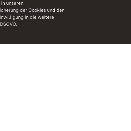
 in unseren
peicherung der Cookies und den
inwilligung in die weitere
) DSGVO.
Staatliche Schlösser un
Baden-Württemberg
Kontakt
FAQ
Impressum
Datenschutz
Gebärdensprache
Leichte Sprache
Erklärung zur Barrierefre
BITV-konform (geprüfte S