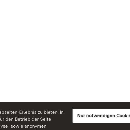
seiten-Erlebnis zu bieten. In
Nur notwendigen Cooki
für den Betrieb der Seite
lyse- sowie anonymen