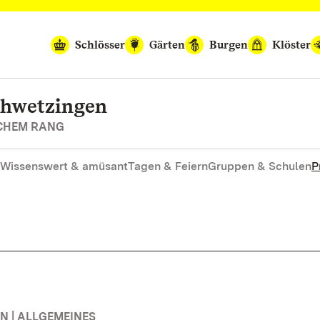
Schlösser
Gärten
Burgen
Klöster
chwetzingen
SCHEM RANG
Wissenswert & amüsant
Tagen & Feiern
Gruppen & Schulen
P
 | ALLGEMEINES