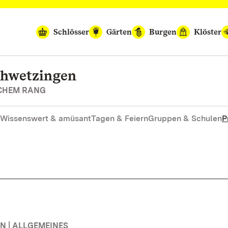
Schlösser
Gärten
Burgen
Klöster
chwetzingen
SCHEM RANG
Wissenswert & amüsant
Tagen & Feiern
Gruppen & Schulen
P
 | ALLGEMEINES