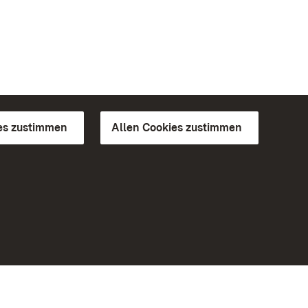
es zustimmen
Allen Cookies zustimmen
d Gärten
Weiteres
Portal
Monumente
Besuchen Sie uns auf Facebook