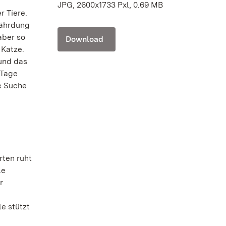
JPG, 2600x1733 Pxl, 0.69 MB
r Tiere.
fährdung
aber so
Download
 Katze.
 und das
 Tage
e Suche
ten ruht
le
r
e stützt