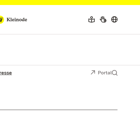
Kleinode
resse
Portal