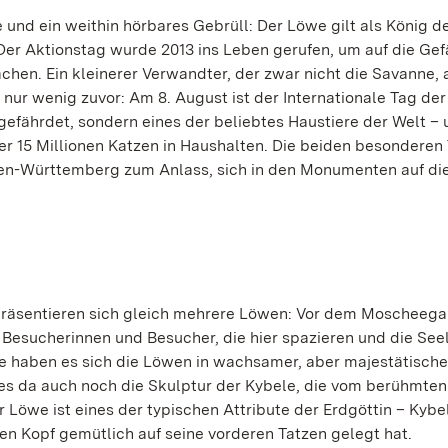
nd ein weithin hörbares Gebrüll: Der Löwe gilt als König de
 Der Aktionstag wurde 2013 ins Leben gerufen, um auf die Ge
en. Ein kleinerer Verwandter, der zwar nicht die Savanne, 
nur wenig zuvor: Am 8. August ist der Internationale Tag der
gefährdet, sondern eines der beliebtes Haustiere der Welt –
ber 15 Millionen Katzen in Haushalten. Die beiden besonderen
en-Württemberg zum Anlass, sich in den Monumenten auf di
räsentieren sich gleich mehrere Löwen: Vor dem Moscheegar
e Besucherinnen und Besucher, die hier spazieren und die See
e haben es sich die Löwen in wachsamer, aber majestätische
 es da auch noch die Skulptur der Kybele, die vom berühmten
 Löwe ist eines der typischen Attribute der Erdgöttin – Kybel
nen Kopf gemütlich auf seine vorderen Tatzen gelegt hat.