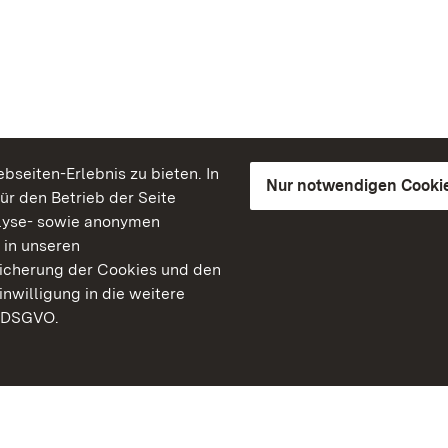
seiten-Erlebnis zu bieten. In
Nur notwendigen Cooki
für den Betrieb der Seite
lyse- sowie anonymen
 in unseren
peicherung der Cookies und den
inwilligung in die weitere
) DSGVO.
Staatliche Schlösser un
Baden-Württemberg
Kontakt
FAQ
Impressum