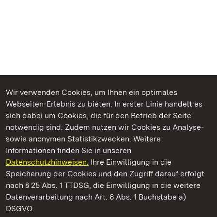
Wir verwenden Cookies, um Ihnen ein optimales
Webseiten-Erlebnis zu bieten. In erster Linie handelt es
Kommen. Staunen. Genießen.
sich dabei um Cookies, die für den Betrieb der Seite
notwendig sind. Zudem nutzen wir Cookies zu Analyse-
sowie anonymen Statistikzwecken. Weitere
Informationen finden Sie in unseren
Datenschutzhinweisen.
Ihre Einwilligung in die
Schloss und Schlossgarten Schwetzingen
Speicherung der Cookies und den Zugriff darauf erfolgt
nach § 25 Abs. 1 TTDSG, die Einwilligung in die weitere
Staatliche Schlösser und Gärten Baden-Württemberg
Datenverarbeitung nach Art. 6 Abs. 1 Buchstabe a)
DSGVO.
Kontakt
FAQ
Impressum
Datenschutz