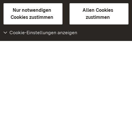
Gebärdensprache
Leichte Sprache
Erklärung zur Barrierefreiheit
Nur notwendigen
Allen Cookies
BITV-konform (geprüfte Seiten)
Cookies zustimmen
zustimmen
Cookie-Einstellungen anzeigen
Weiteres
Portal
Monumente
Besuchen Sie uns auf
Facebook
Besuchen Sie uns auf
Instagram
Besuchen Sie uns auf
Youtube
Lernen Sie unsere Apps
kennen
Google Play Store
App Store für iPhone