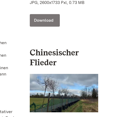
JPG, 2600x1733 Pxl, 0.73 MB
Download
e
chen
Chinesischer
chen
Flieder
einen
hann
tativer