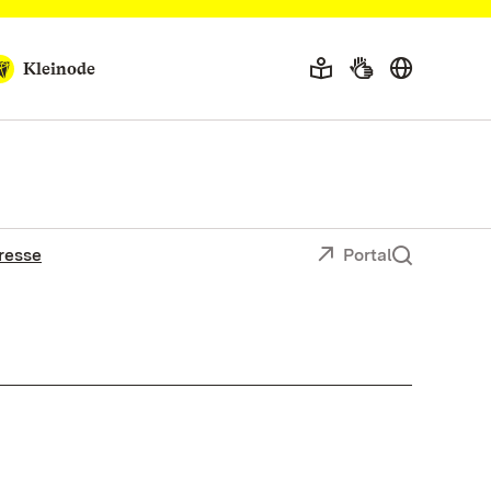
Kleinode
resse
Portal