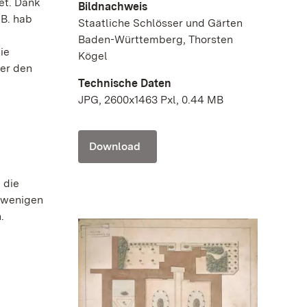
et. Dank
Bildnachweis
 B. hab
Staatliche Schlösser und Gärten
Baden-Württemberg, Thorsten
ie
Kögel
der den
Technische Daten
JPG, 2600x1463 Pxl, 0.44 MB
Download
 die
n wenigen
.