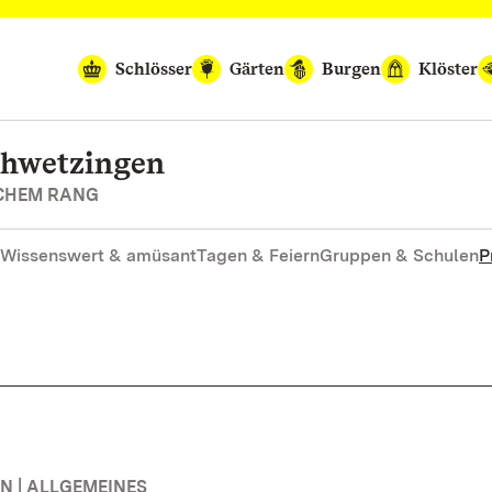
Schlösser
Gärten
Burgen
Klöster
chwetzingen
SCHEM RANG
Wissenswert & amüsant
Tagen & Feiern
Gruppen & Schulen
P
 | ALLGEMEINES