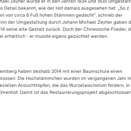
ael Zeyher wurde er in den Jahren 1834 und 1835 umgestalt
ns Detail bekannt, wie der Hof damals ausgesehen hat: „So z.
en von circa 6 Fuß hohen Stämmen gedacht“, schrieb der
ginn der Umgestaltung durch Johann Michael Zeyher gaben d
4 seine alte Gestalt zurück. Doch der Chinesische Flieder, 
el erhältlich - er musste eigens gezüchtet werden.
temberg haben deshalb 2014 mit einer Baumschule einen
chlossen. Die Hochstämmchen wurden im vergangenen Jahr in
peziellen Anzuchttöpfen, die das Wurzelwachstum fördern. I
m Ehrenhof. Damit ist das Restaurierungsprojekt abgeschlossen