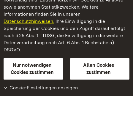
sowie anonymen Statistikzwecken. Weitere
Informationen finden Sie in unseren
Datenschutzhinweisen.
Ihre Einwilligung in die
Schloss und Schlossgarten Schwetzingen
Speicherung der Cookies und den Zugriff darauf erfolgt
nach § 25 Abs. 1 TTDSG, die Einwilligung in die weitere
Staatliche Schlösser und Gärten Baden-Württemberg
Datenverarbeitung nach Art. 6 Abs. 1 Buchstabe a)
DSGVO.
Kontakt
FAQ
Impressum
Datenschutz
Gebärdensprache
Leichte Sprache
Erklärung zur Barrierefreiheit
Nur notwendigen
Allen Cookies
BITV-konform (geprüfte Seiten)
Cookies zustimmen
zustimmen
Cookie-Einstellungen anzeigen
Weiteres
Portal
Monumente
Besuchen Sie uns auf
Facebook
Besuchen Sie uns auf
Instagram
Besuchen Sie uns auf