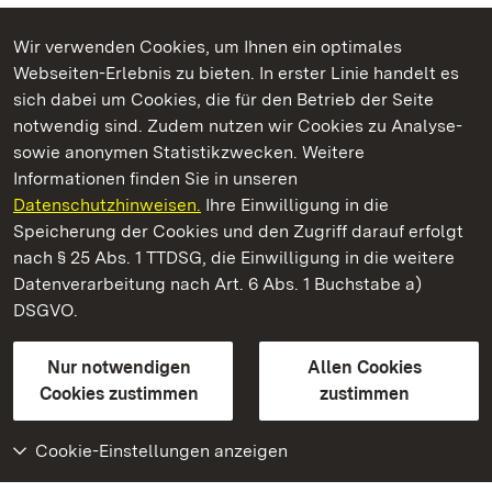
Wir verwenden Cookies, um Ihnen ein optimales
Webseiten-Erlebnis zu bieten. In erster Linie handelt es
Kommen. Staunen. Genießen.
sich dabei um Cookies, die für den Betrieb der Seite
notwendig sind. Zudem nutzen wir Cookies zu Analyse-
sowie anonymen Statistikzwecken. Weitere
Informationen finden Sie in unseren
Datenschutzhinweisen.
Ihre Einwilligung in die
Schloss und Schlossgarten Schwetzingen
Speicherung der Cookies und den Zugriff darauf erfolgt
nach § 25 Abs. 1 TTDSG, die Einwilligung in die weitere
Staatliche Schlösser und Gärten Baden-Württemberg
Datenverarbeitung nach Art. 6 Abs. 1 Buchstabe a)
DSGVO.
Kontakt
FAQ
Impressum
Datenschutz
Gebärdensprache
Leichte Sprache
Erklärung zur Barrierefreiheit
Nur notwendigen
Allen Cookies
BITV-konform (geprüfte Seiten)
Cookies zustimmen
zustimmen
Cookie-Einstellungen anzeigen
Weiteres