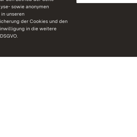
lyse- sowie anonymen
 in unseren
peicherung der Cookies und den
inwilligung in die weitere
) DSGVO.
Staatliche Schlösser un
Baden-Württemberg
Kontakt
FAQ
Impressum
Datenschutz
Gebärdensprache
Leichte Sprache
Erklärung zur Barrierefre
BITV-konform (geprüfte S