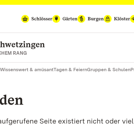
Schlösser
Gärten
Burgen
Klöster
chwetzingen
SCHEM RANG
Wissenswert & amüsant
Tagen & Feiern
Gruppen & Schulen
P
nden
ufgerufene Seite existiert nicht oder viel