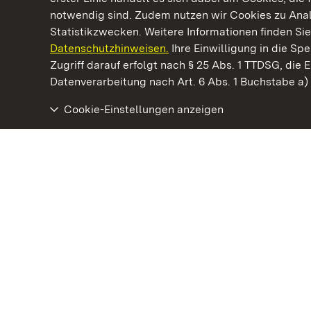
notwendig sind. Zudem nutzen wir Cookies zu Ana
Statistikzwecken. Weitere Informationen finden Sie
Datenschutzhinweisen.
Ihre Einwilligung in die S
Kommen. Staunen. Genießen.
Zugriff darauf erfolgt nach § 25 Abs. 1 TTDSG, die E
Datenverarbeitung nach Art. 6 Abs. 1 Buchstabe a
Cookie-Einstellungen anzeigen
Schloss und Schlossgarten Schwetzingen