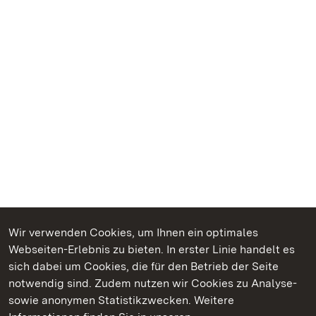
Wir verwenden Cookies, um Ihnen ein optimales
Webseiten-Erlebnis zu bieten. In erster Linie handelt es
Kommen. Staunen. Genießen.
sich dabei um Cookies, die für den Betrieb der Seite
notwendig sind. Zudem nutzen wir Cookies zu Analyse-
sowie anonymen Statistikzwecken. Weitere