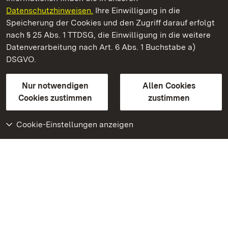
Datenschutzhinweisen.
Ihre Einwilligung in die
Speicherung der Cookies und den Zugriff darauf erfolgt
nach § 25 Abs. 1 TTDSG, die Einwilligung in die weitere
Datenverarbeitung nach Art. 6 Abs. 1 Buchstabe a)
Kommen. Staunen. Genießen.
DSGVO.
Nur notwendigen
Allen Cookies
Cookies zustimmen
zustimmen
Schloss und Schlossgarten Schwetzingen
Cookie-Einstellungen anzeigen
Staatliche Schlösser und Gärten Baden-Württemberg
Kontakt
FAQ
Impressum
Datenschutz
Gebärdensprache
Leichte Sprache
Erklärung zur Barrierefreiheit
BITV-konform (geprüfte Seiten)