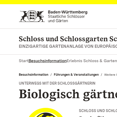
Zum Hauptinhalt springen
Schloss und Schlossgarten S
EINZIGARTIGE GARTENANLAGE VON EUROPÄI
Start
Besuchsinformation
Erlebnis Schloss & Garten
Besuchsinformation
Führungen & Veranstaltungen
Aktuell:
Weitere 
UNTERWEGS MIT DER SCHLOSSGÄRTNERIN
Biologisch gärtn
SCHLOSS UND SCHL