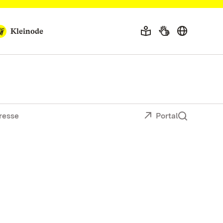
Kleinode
resse
Portal