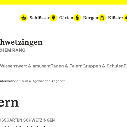
Schlösser
Gärten
Burgen
Klöster
chwetzingen
SCHEM RANG
Wissenswert & amüsant
Tagen & Feiern
Gruppen & Schulen
P
Informationen zum ausgewählten Angebot
ern
OSSGARTEN SCHWETZINGEN