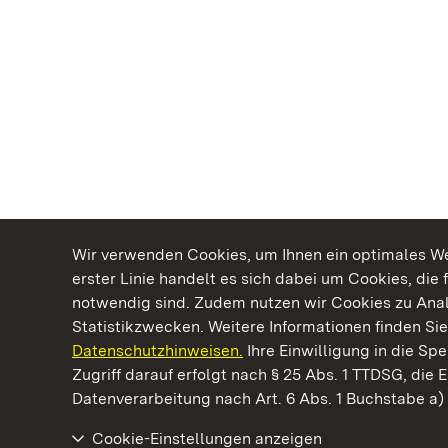
Wir verwenden Cookies, um Ihnen ein optimales Web
erster Linie handelt es sich dabei um Cookies, die 
notwendig sind. Zudem nutzen wir Cookies zu Ana
Statistikzwecken. Weitere Informationen finden Sie
Datenschutzhinweisen.
Ihre Einwilligung in die S
Kommen. Staunen. Genießen.
Zugriff darauf erfolgt nach § 25 Abs. 1 TTDSG, die E
Datenverarbeitung nach Art. 6 Abs. 1 Buchstabe a
Cookie-Einstellungen anzeigen