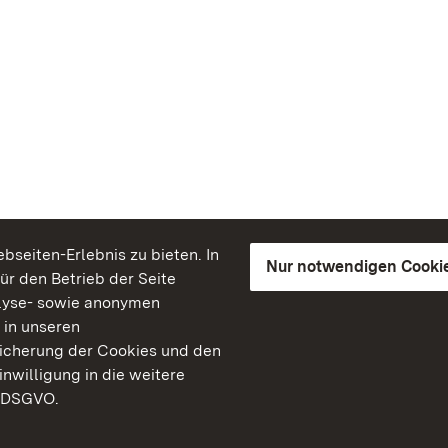
seiten-Erlebnis zu bieten. In
Nur notwendigen Cooki
für den Betrieb der Seite
lyse- sowie anonymen
 in unseren
peicherung der Cookies und den
inwilligung in die weitere
) DSGVO.
Staatliche Schlösser un