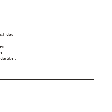
uch das
zen
re
 darüber,