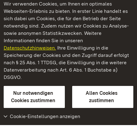
Wir verwenden Cookies, um Ihnen ein optimales
Webseiten-Erlebnis zu bieten. In erster Linie handelt es
Kommen. Staunen. Genießen.
sich dabei um Cookies, die für den Betrieb der Seite
notwendig sind. Zudem nutzen wir Cookies zu Analyse-
sowie anonymen Statistikzwecken. Weitere
Informationen finden Sie in unseren
Datenschutzhinweisen.
Ihre Einwilligung in die
Schloss und Schlossgarten Schwetzingen
Speicherung der Cookies und den Zugriff darauf erfolgt
nach § 25 Abs. 1 TTDSG, die Einwilligung in die weitere
Staatliche Schlösser und Gärten Baden-Württemberg
Datenverarbeitung nach Art. 6 Abs. 1 Buchstabe a)
DSGVO.
Kontakt
FAQ
Impressum
Datenschutz
Gebärdensprache
Leichte Sprache
Erklärung zur Barrierefreiheit
Nur notwendigen
Allen Cookies
BITV-konform (geprüfte Seiten)
Cookies zustimmen
zustimmen
Cookie-Einstellungen anzeigen
Weiteres
Portal
Monumente