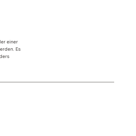
er einer
erden. Es
ders