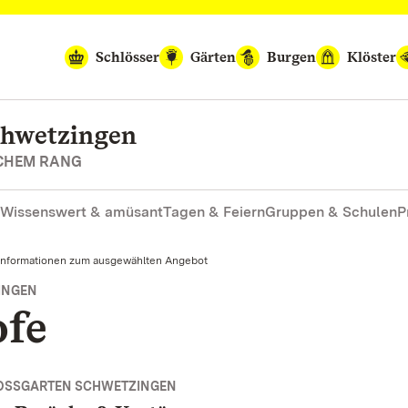
Schlösser
Gärten
Burgen
Klöster
chwetzingen
SCHEM RANG
Wissenswert & amüsant
Tagen & Feiern
Gruppen & Schulen
P
Informationen zum ausgewählten Angebot
INGEN
ofe
OSSGARTEN SCHWETZINGEN