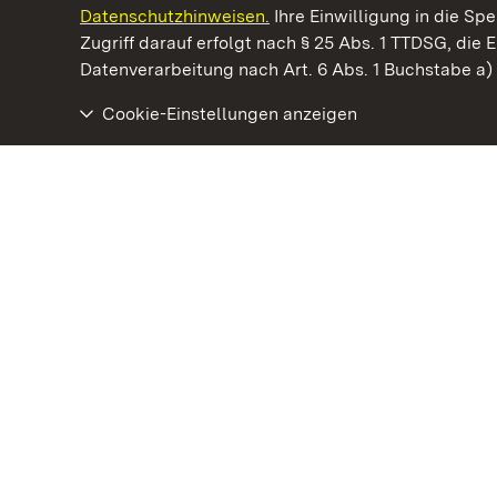
Datenschutzhinweisen.
Ihre Einwilligung in die S
Kommen. Staunen. Genießen.
Zugriff darauf erfolgt nach § 25 Abs. 1 TTDSG, die E
Datenverarbeitung nach Art. 6 Abs. 1 Buchstabe a
Cookie-Einstellungen anzeigen
Schloss und Schlossgarten Schwetzingen