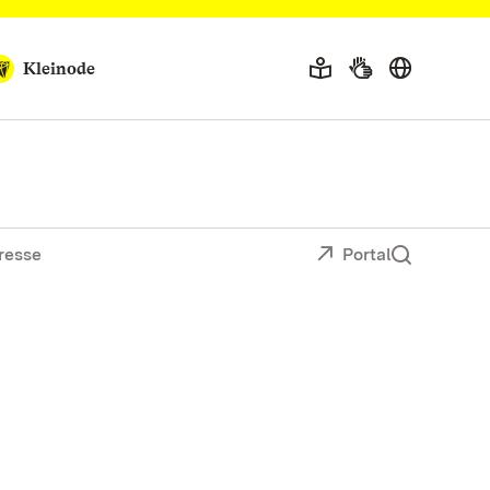
Kleinode
resse
Portal