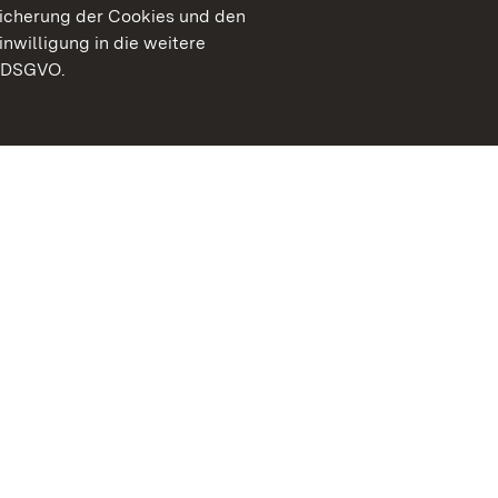
peicherung der Cookies und den
inwilligung in die weitere
) DSGVO.
Staatliche Schlösser un
Baden-Württemberg
Kontakt
FAQ
Impressum
Datenschutz
Gebärdensprache
Leichte Sprache
Erklärung zur Barrierefre
BITV-konform (geprüfte S