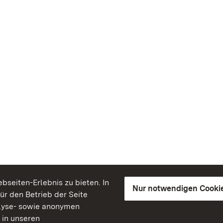
seiten-Erlebnis zu bieten. In
Nur notwendigen Cooki
für den Betrieb der Seite
lyse- sowie anonymen
 in unseren