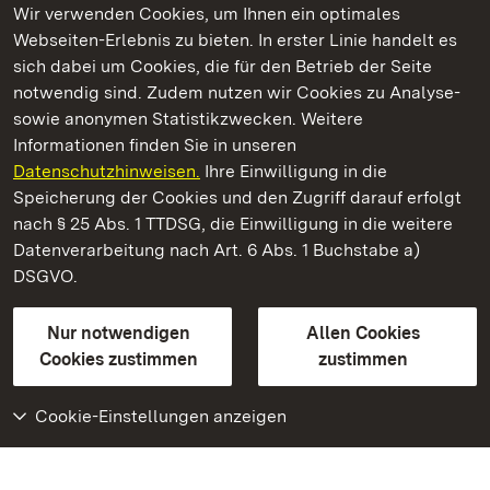
Wir verwenden Cookies, um Ihnen ein optimales
Webseiten-Erlebnis zu bieten. In erster Linie handelt es
Kommen. Staunen. Genießen.
sich dabei um Cookies, die für den Betrieb der Seite
notwendig sind. Zudem nutzen wir Cookies zu Analyse-
sowie anonymen Statistikzwecken. Weitere
Informationen finden Sie in unseren
Datenschutzhinweisen.
Ihre Einwilligung in die
Schloss und Schlossgarten Schwetzingen
Speicherung der Cookies und den Zugriff darauf erfolgt
nach § 25 Abs. 1 TTDSG, die Einwilligung in die weitere
Staatliche Schlösser und Gärten Baden-Württemberg
Datenverarbeitung nach Art. 6 Abs. 1 Buchstabe a)
DSGVO.
Kontakt
FAQ
Impressum
Datenschutz
Gebärdensprache
Leichte Sprache
Erklärung zur Barrierefreiheit
Nur notwendigen
Allen Cookies
BITV-konform (geprüfte Seiten)
Cookies zustimmen
zustimmen
Cookie-Einstellungen anzeigen
Weiteres
Portal
Monumente