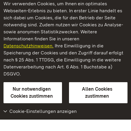
Wir verwenden Cookies, um Ihnen ein optimales
Webseiten-Erlebnis zu bieten. In erster Linie handelt es
Kommen. Staunen. Genießen.
sich dabei um Cookies, die für den Betrieb der Seite
notwendig sind. Zudem nutzen wir Cookies zu Analyse-
sowie anonymen Statistikzwecken. Weitere
Informationen finden Sie in unseren
Datenschutzhinweisen.
Ihre Einwilligung in die
Schloss und Schlossgarten Schwetzingen
Speicherung der Cookies und den Zugriff darauf erfolgt
nach § 25 Abs. 1 TTDSG, die Einwilligung in die weitere
Staatliche Schlösser und Gärten Baden-Württemberg
Datenverarbeitung nach Art. 6 Abs. 1 Buchstabe a)
DSGVO.
Kontakt
FAQ
Impressum
Datenschutz
Gebärdensprache
Leichte Sprache
Erklärung zur Barrierefreiheit
Nur notwendigen
Allen Cookies
BITV-konform (geprüfte Seiten)
Cookies zustimmen
zustimmen
Cookie-Einstellungen anzeigen
Weiteres
Portal
Monumente