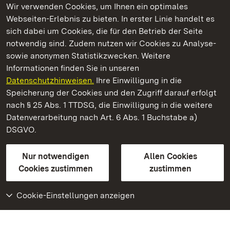
Wir verwenden Cookies, um Ihnen ein optimales
Webseiten-Erlebnis zu bieten. In erster Linie handelt es
Kommen. Staunen. Genießen.
sich dabei um Cookies, die für den Betrieb der Seite
notwendig sind. Zudem nutzen wir Cookies zu Analyse-
sowie anonymen Statistikzwecken. Weitere
Informationen finden Sie in unseren
Datenschutzhinweisen.
Ihre Einwilligung in die
Schloss und Schlossgarten Schwetzingen
Speicherung der Cookies und den Zugriff darauf erfolgt
nach § 25 Abs. 1 TTDSG, die Einwilligung in die weitere
Staatliche Schlösser und Gärten Baden-Württemberg
Datenverarbeitung nach Art. 6 Abs. 1 Buchstabe a)
DSGVO.
Kontakt
FAQ
Impressum
Datenschutz
Gebärdensprache
Leichte Sprache
Erklärung zur Barrierefreiheit
Nur notwendigen
Allen Cookies
BITV-konform (geprüfte Seiten)
Cookies zustimmen
zustimmen
Cookie-Einstellungen anzeigen
Weiteres
Portal
Monumente