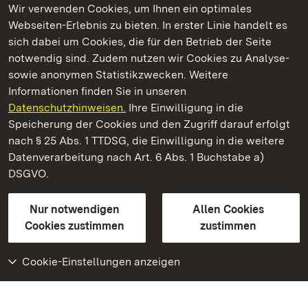
Wir verwenden Cookies, um Ihnen ein optimales
Webseiten-Erlebnis zu bieten. In erster Linie handelt es
Kommen. Staunen. Genießen.
sich dabei um Cookies, die für den Betrieb der Seite
notwendig sind. Zudem nutzen wir Cookies zu Analyse-
sowie anonymen Statistikzwecken. Weitere
Informationen finden Sie in unseren
Datenschutzhinweisen.
Ihre Einwilligung in die
Schloss und Schlossgarten Schwetzingen
Speicherung der Cookies und den Zugriff darauf erfolgt
nach § 25 Abs. 1 TTDSG, die Einwilligung in die weitere
Staatliche Schlösser und Gärten Baden-Württemberg
Datenverarbeitung nach Art. 6 Abs. 1 Buchstabe a)
DSGVO.
Kontakt
FAQ
Impressum
Datenschutz
Gebärdensprache
Leichte Sprache
Erklärung zur Barrierefreiheit
Nur notwendigen
Allen Cookies
BITV-konform (geprüfte Seiten)
Cookies zustimmen
zustimmen
Cookie-Einstellungen anzeigen
Weiteres
Portal
Monumente