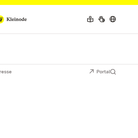
Kleinode
resse
Portal