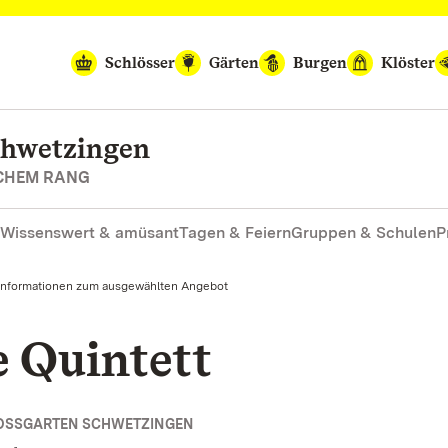
Schlösser
Gärten
Burgen
Klöster
chwetzingen
SCHEM RANG
Wissenswert & amüsant
Tagen & Feiern
Gruppen & Schulen
P
Informationen zum ausgewählten Angebot
e Quintett
OSSGARTEN SCHWETZINGEN