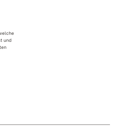
 welche
st und
ten