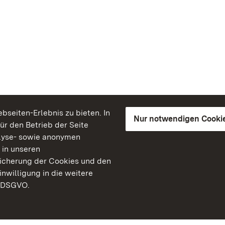
seiten-Erlebnis zu bieten. In
Nur notwendigen Cooki
für den Betrieb der Seite
lyse- sowie anonymen
 in unseren
peicherung der Cookies und den
inwilligung in die weitere
) DSGVO.
Staatliche Schlösser un
Baden-Württemberg