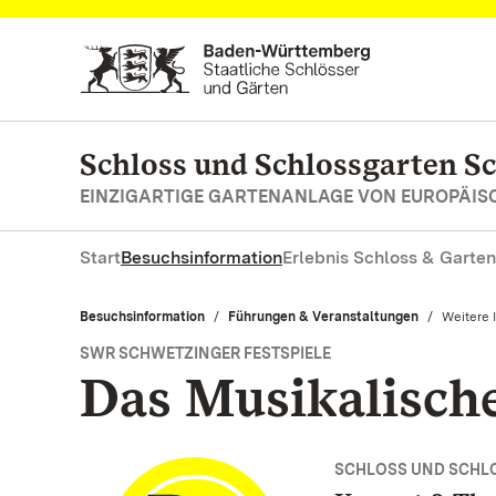
Zum Hauptinhalt springen
Schloss und Schlossgarten S
EINZIGARTIGE GARTENANLAGE VON EUROPÄI
Start
Besuchsinformation
Erlebnis Schloss & Garten
Besuchsinformation
Führungen & Veranstaltungen
Aktuell:
Weitere 
SWR SCHWETZINGER FESTSPIELE
Das Musikalisch
SCHLOSS UND SCHL