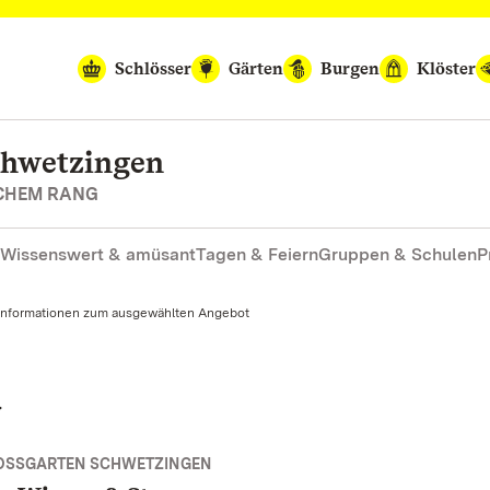
Schlösser
Gärten
Burgen
Klöster
chwetzingen
SCHEM RANG
Wissenswert & amüsant
Tagen & Feiern
Gruppen & Schulen
P
Informationen zum ausgewählten Angebot
d
OSSGARTEN SCHWETZINGEN