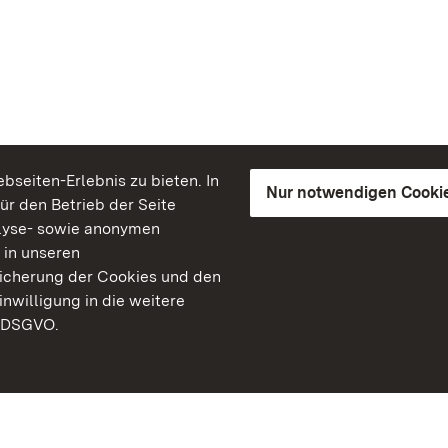
seiten-Erlebnis zu bieten. In
Nur notwendigen Cooki
für den Betrieb der Seite
lyse- sowie anonymen
 in unseren
peicherung der Cookies und den
inwilligung in die weitere
) DSGVO.
Staatliche Schlösser un
Baden-Württemberg
Kontakt
FAQ