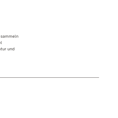
, sammeln
el
atur und