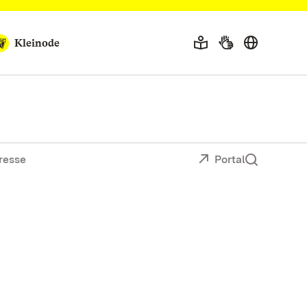
Kleinode
resse
Portal