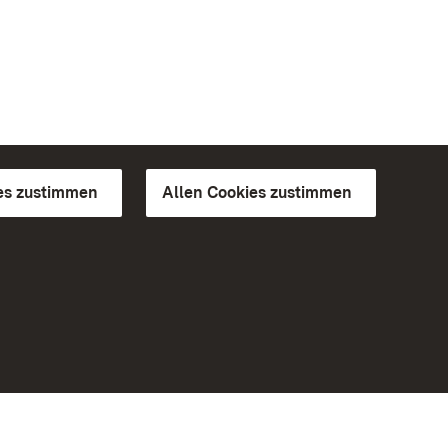
es zustimmen
Allen Cookies zustimmen
d Gärten
Weiteres
Portal
Monumente
Besuchen Sie uns auf Facebook