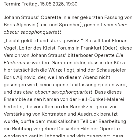
Termin: Freitag, 15.05.2026, 19:30
Johann Strauss’ Operette in einer gekürzten Fassung von
Boris Aljinovic (Text und Sprecher), gespielt vom
clair-
obscur sacophonquartett
„Leicht gekürzt und stark gewürzt“: So soll laut Florian
Vogel, Leiter des Kleist-Forums in Frankfurt (Oder), diese
Version von Johann Strauss’ bitterböser Operette
Die
Fledermaus
werden. Garanten dafür, dass in der Kürze
hier tatsächlich die Würze liegt, sind der Schauspieler
Boris Aljinovic, der, weil an diesem Abend nicht
gesungen wird, seine eigene Textfassung spielen wird,
und das
clair-obscur saxophonquartett
. Dass dieses
Ensemble seinen Namen von der Hell-Dunkel-Malerei
herleitet, die vor allem in der Barockzeit gerne zur
Verstärkung von Kontrasten und Ausdruck benutzt
wurde, dürfte dem musikalischen Teil der Bearbeitung
die Richtung vorgeben: Die vielen Hits der Operette
werden so kantig, lebendig und virtuos serviert, dass