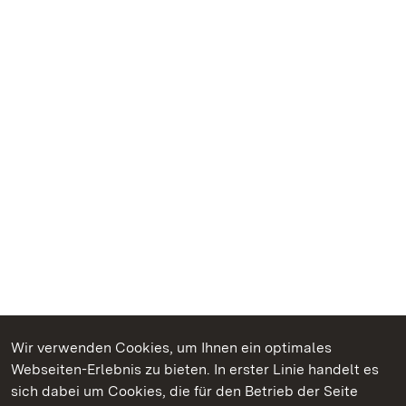
Wir verwenden Cookies, um Ihnen ein optimales
Webseiten-Erlebnis zu bieten. In erster Linie handelt es
Kommen. Staunen. Genießen.
sich dabei um Cookies, die für den Betrieb der Seite