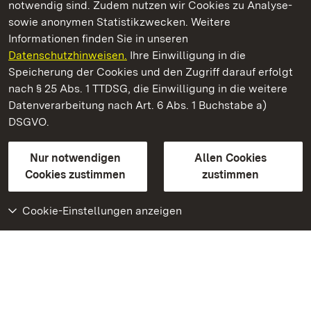
notwendig sind. Zudem nutzen wir Cookies zu Analyse-
sowie anonymen Statistikzwecken. Weitere
Informationen finden Sie in unseren
Datenschutzhinweisen.
Ihre Einwilligung in die
Schloss und Schlossgarten Schwetzingen
Speicherung der Cookies und den Zugriff darauf erfolgt
nach § 25 Abs. 1 TTDSG, die Einwilligung in die weitere
Staatliche Schlösser und Gärten Baden-Württemberg
Datenverarbeitung nach Art. 6 Abs. 1 Buchstabe a)
DSGVO.
Kontakt
FAQ
Impressum
Datenschutz
Gebärdensprache
Leichte Sprache
Erklärung zur Barrierefreiheit
Nur notwendigen
Allen Cookies
BITV-konform (geprüfte Seiten)
Cookies zustimmen
zustimmen
Cookie-Einstellungen anzeigen
Weiteres
Portal
Monumente
Besuchen Sie uns auf
Facebook
Besuchen Sie uns auf
Instagram