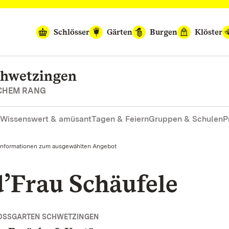
Schlösser
Gärten
Burgen
Klöster
chwetzingen
SCHEM RANG
Wissenswert & amüsant
Tagen & Feiern
Gruppen & Schulen
P
Informationen zum ausgewählten Angebot
d’Frau Schäufele
OSSGARTEN SCHWETZINGEN