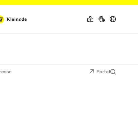
Kleinode
resse
Portal