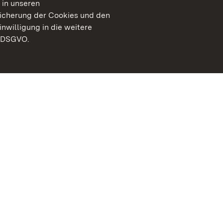
 in unseren
peicherung der Cookies und den
inwilligung in die weitere
) DSGVO.
Staatliche Schlösser un
Baden-Württemberg
Kontakt
FAQ
Impressum
Datenschutz
Gebärdensprache
Leichte Sprache
Erklärung zur Barrierefre
BITV-konform (geprüfte S