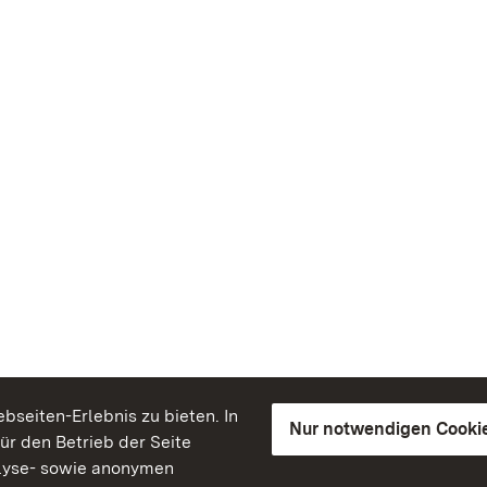
seiten-Erlebnis zu bieten. In
Nur notwendigen Cooki
für den Betrieb der Seite
lyse- sowie anonymen