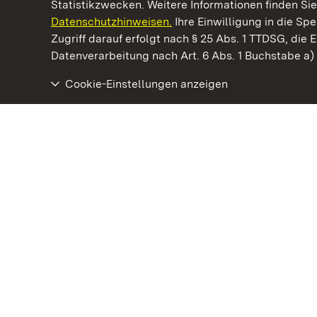
Statistikzwecken. Weitere Informationen finden Sie
Datenschutzhinweisen.
Ihre Einwilligung in die S
Kommen. Staunen. Genießen.
Zugriff darauf erfolgt nach § 25 Abs. 1 TTDSG, die E
Datenverarbeitung nach Art. 6 Abs. 1 Buchstabe a
Cookie-Einstellungen anzeigen
Schloss und Schlossgarten Schwetzingen