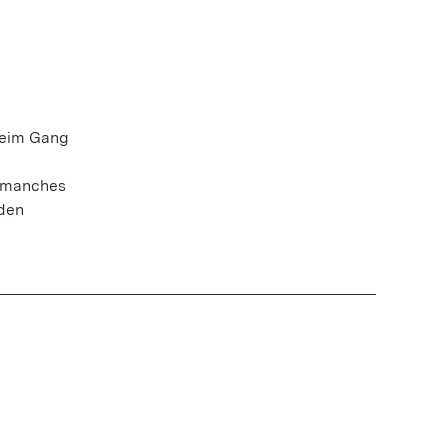
beim Gang
o manches
den