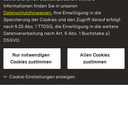
Informationen finden Sie in unseren
Datenschutzhinweisen.
Ihre Einwilligung in die
Schloss und Schlossgarten Schwetzingen
Speicherung der Cookies und den Zugriff darauf erfolgt
nach § 25 Abs. 1 TTDSG, die Einwilligung in die weitere
Staatliche Schlösser und Gärten Baden-Württemberg
Datenverarbeitung nach Art. 6 Abs. 1 Buchstabe a)
DSGVO.
Kontakt
FAQ
Impressum
Datenschutz
Gebärdensprache
Leichte Sprache
Erklärung zur Barrierefreiheit
Nur notwendigen
Allen Cookies
BITV-konform (geprüfte Seiten)
Cookies zustimmen
zustimmen
Cookie-Einstellungen anzeigen
Weiteres
Portal
Monumente
Besuchen Sie uns auf
Facebook
Besuchen Sie uns auf
Instagram
Besuchen Sie uns auf
Youtube