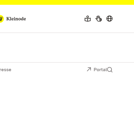
Kleinode
resse
Portal