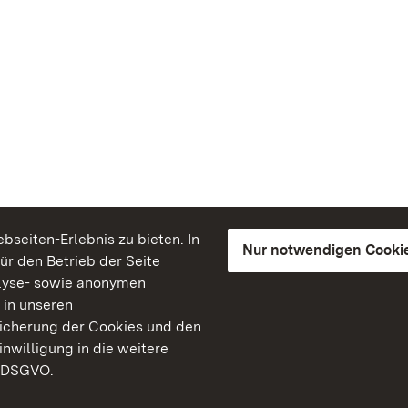
seiten-Erlebnis zu bieten. In
Nur notwendigen Cooki
für den Betrieb der Seite
lyse- sowie anonymen
 in unseren
peicherung der Cookies und den
inwilligung in die weitere
) DSGVO.
Staatliche Schlösser un