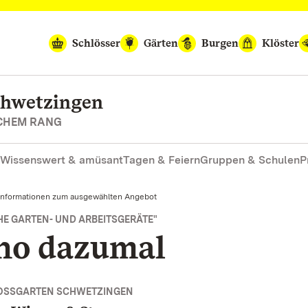
Schlösser
Gärten
Burgen
Klöster
chwetzingen
SCHEM RANG
Wissenswert & amüsant
Tagen & Feiern
Gruppen & Schulen
P
Informationen zum ausgewählten Angebot
E GARTEN- UND ARBEITSGERÄTE"
no dazumal
OSSGARTEN SCHWETZINGEN