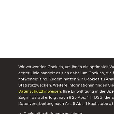
Wir verwenden Cookies, um Ihnen ein optimales Web
erster Linie handelt es sich dabei um Cookies, die 
notwendig sind. Zudem nutzen wir Cookies zu Ana
Statistikzwecken. Weitere Informationen finden Sie
Datenschutzhinweisen.
Ihre Einwilligung in die S
Kommen. Staunen. Genießen.
Zugriff darauf erfolgt nach § 25 Abs. 1 TTDSG, die E
Datenverarbeitung nach Art. 6 Abs. 1 Buchstabe a
Cookie-Einstellungen anzeigen